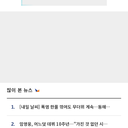
많이 본 뉴스
[내일 날씨] 폭염 한풀 꺾여도 무더위 계속⋯동해안 이틀 연속 비
1.
임영웅, 어느덧 데뷔 10주년⋯"가진 것 없던 시절, 내 앞엔 20명의 팬뿐"
2.