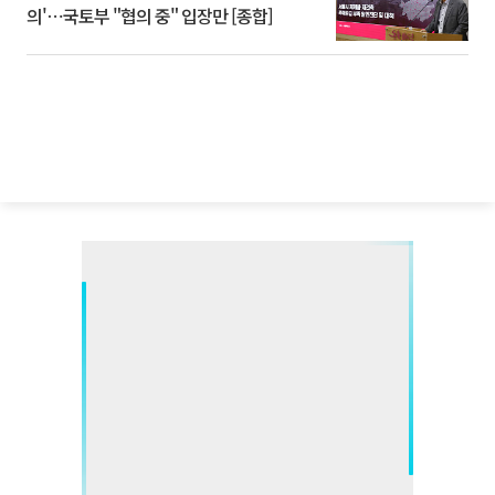
의'⋯국토부 "협의 중" 입장만 [종합]