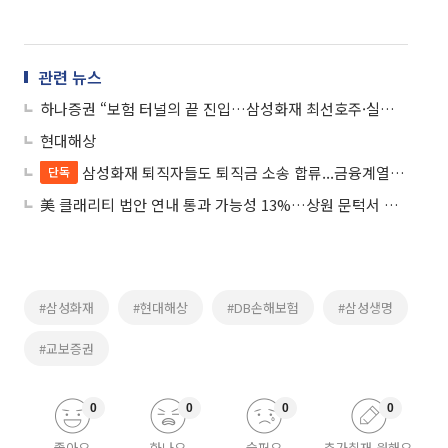
관련 뉴스
하나증권 “보험 터널의 끝 진입…삼성화재 최선호주·실적 반등 기대”
현대해상
삼성화재 퇴직자들도 퇴직금 소송 합류...금융계열사 첫 사례
단독
美 클래리티 법안 연내 통과 가능성 13%…상원 문턱서 제동
#삼성화재
#현대해상
#DB손해보험
#삼성생명
#교보증권
0
0
0
0
좋아요
화나요
슬퍼요
추가취재 원해요