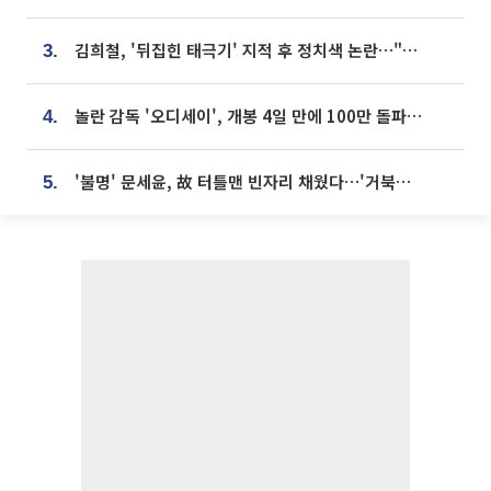
김희철, '뒤집힌 태극기' 지적 후 정치색 논란…"좌우 떠나 우리나라 국기"
3.
놀란 감독 '오디세이', 개봉 4일 만에 100만 돌파⋯'왕사남' 보다 빠르다
4.
'불명' 문세윤, 故 터틀맨 빈자리 채웠다…'거북이' 눈물의 최종 우승
5.