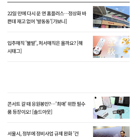
22일 만에 다시 문 연 홈플러스…정상화 바
쁜데 재고 없어 ‘발동동’[가보니]
입추매직 '불발', 처서매직은 올까요? [해
시태그]
콘서트 갈 때 응원봉만?⋯'최애' 위한 필수
품 등장이오! [솔드아웃]
서울시, 정부에 정비사업 규제 완화 '건