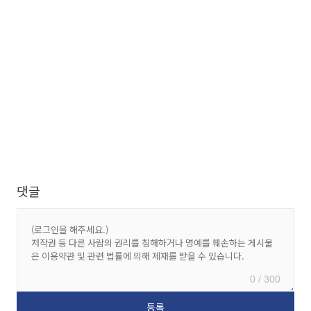
댓글
0 / 300