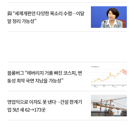
與 “세제개편안 다양한 목소리 수렴…이달
말 정리 가능성”
블룸버그 “레버리지 거품 빠진 코스피, 변
동성 최악 국면 지났을 가능성”
영업익으로 이자도 못 낸다…건설 한계기
업 5년 새 62→173곳