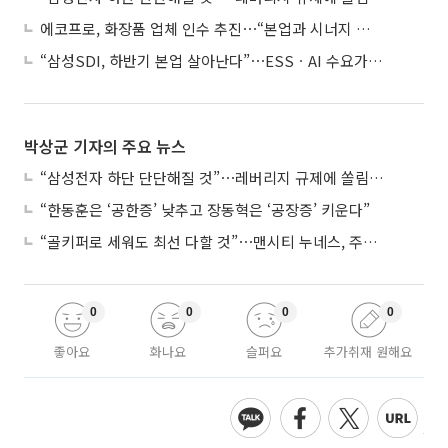
에코프로, 화장품 업체 인수 추진⋯“본업과 시너지 부족”
“삼성SDI, 하반기 본업 살아난다”⋯ESSㆍAI 수요가 견인
박상군 기자의 주요 뉴스
“삼성전자 하단 단단해질 것”⋯레버리지 규제에 쏠림 완화
“한동훈은 ‘공한증’ 낮추고 장동혁은 ‘공장증’ 키운다”
“골키퍼로 세워도 최선 다할 것”⋯맨시티 누네스, 주전 경쟁 각오
0
0
0
0
좋아요
화나요
슬퍼요
추가취재 원해요