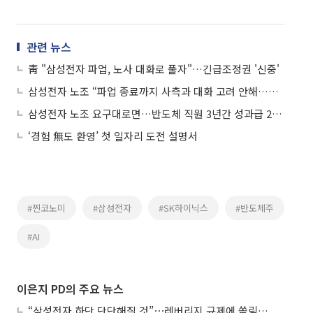
관련 뉴스
靑 "삼성전자 파업, 노사 대화로 풀자"…긴급조정권 '신중'
삼성전자 노조 “파업 종료까지 사측과 대화 고려 안해…협박·폭행 생각 없어”
삼성전자 노조 요구대로면…반도체 직원 3년간 성과급 26억
‘경험 無도 환영’ 첫 일자리 도전 설명서
#찐코노미
#삼성전자
#SK하이닉스
#반도체주
#AI
이은지 PD의 주요 뉴스
“삼성전자 하단 단단해질 것”⋯레버리지 규제에 쏠림 완화