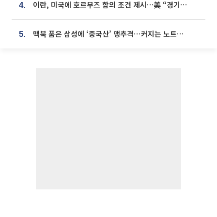
이란, 미국에 호르무즈 합의 조건 제시…美 “경기 아직 안 끝나” [종합]
4.
맥북 품은 삼성에 ‘중국산’ 맹추격⋯커지는 노트북 OLED 시장
5.