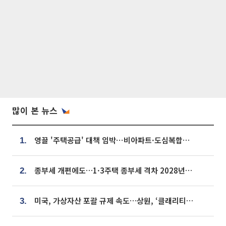
많이 본 뉴스
영끌 '주택공급' 대책 임박⋯비아파트·도심복합까지 총동원
1.
종부세 개편에도…1·3주택 종부세 격차 2028년부터 확대
2.
미국, 가상자산 포괄 규제 속도…상원, ‘클래리티법’ 9월 절차투표 추진
3.