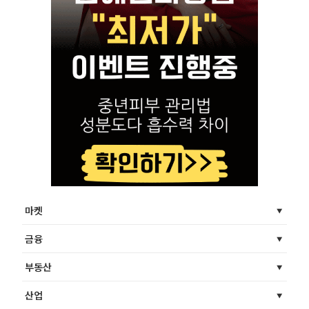
마켓
금융
부동산
산업