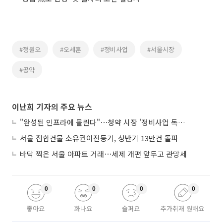
#정원오
#오세훈
#정비사업
#서울시장
#공약
이난희 기자의 주요 뉴스
"완성된 인프라에 몰린다"⋯청약 시장 '정비사업 독주' 42배 격차
서울 집합건물 소유권이전등기, 상반기 13만건 돌파
바닥 찍은 서울 아파트 거래⋯세제 개편 앞두고 관망세
0
0
0
0
좋아요
화나요
슬퍼요
추가취재 원해요