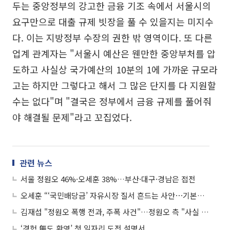
두는 중앙정부의 강고한 금융 기조 속에서 서울시의
요구만으로 대출 규제 빗장을 풀 수 있을지는 미지수
다. 이는 지방정부 수장의 권한 밖 영역이다. 또 다른
업계 관계자는 "서울시 예산은 웬만한 중앙부처를 압
도하고 사실상 국가예산의 10분의 1에 가까운 규모라
고는 하지만 그렇다고 해서 그 많은 단지를 다 지원할
수는 없다"며 "결국은 정부에서 금융 규제를 풀어줘
야 해결될 문제"라고 꼬집었다.
관련 뉴스
서울 정원오 46%·오세훈 38%…부산·대구·경남은 접전
오세훈 “‘국민배당금’ 자유시장 질서 흔드는 사안⋯기본소득과 다르지 않아”
김재섭 "정원오 폭행 전과, 주폭 사건"…정원오 측 "사실 왜곡"
‘경험 無도 환영’ 첫 일자리 도전 설명서