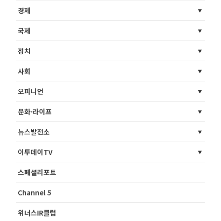
경제
국제
정치
사회
오피니언
문화·라이프
뉴스발전소
이투데이TV
스페셜리포트
Channel 5
위너스IR클럽