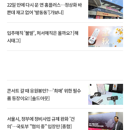
22일 만에 다시 문 연 홈플러스…정상화 바
쁜데 재고 없어 ‘발동동’[가보니]
입추매직 '불발', 처서매직은 올까요? [해
시태그]
콘서트 갈 때 응원봉만?⋯'최애' 위한 필수
품 등장이오! [솔드아웃]
서울시, 정부에 정비사업 규제 완화 '건
의'⋯국토부 "협의 중" 입장만 [종합]