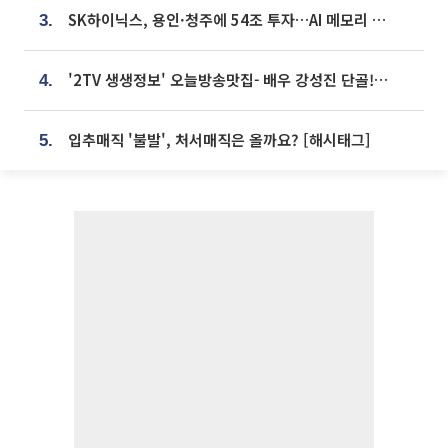
SK하이닉스, 용인·청주에 54조 투자…AI 메모리 생산기지 키운다
3.
'2TV 생생정보' 오늘방송맛집- 배우 강성진 단골! 쌀국수ㆍ푸팟퐁 커리 맛집 '블○○○'
4.
입추매직 '불발', 처서매직은 올까요? [해시태그]
5.