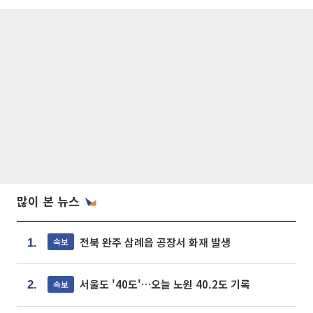
많이 본 뉴스
전북 완주 삼례읍 공장서 화재 발생
속보
1.
서울도 '40도'…오늘 노원 40.2도 기록
속보
2.