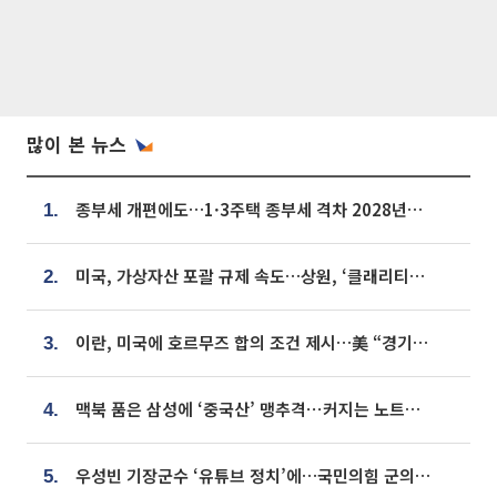
많이 본 뉴스
종부세 개편에도…1·3주택 종부세 격차 2028년부터 확대
1.
미국, 가상자산 포괄 규제 속도…상원, ‘클래리티법’ 9월 절차투표 추진
2.
이란, 미국에 호르무즈 합의 조건 제시…美 “경기 아직 안 끝나” [종합]
3.
맥북 품은 삼성에 ‘중국산’ 맹추격⋯커지는 노트북 OLED 시장
4.
우성빈 기장군수 ‘유튜브 정치’에…국민의힘 군의원들 집단 반발
5.