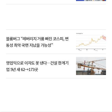
블룸버그 “레버리지 거품 빠진 코스피, 변
동성 최악 국면 지났을 가능성”
영업익으로 이자도 못 낸다…건설 한계기
업 5년 새 62→173곳