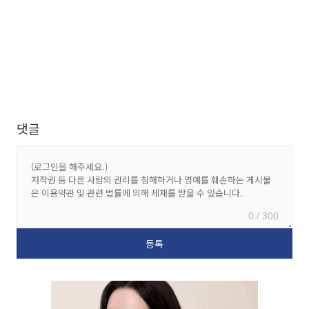
댓글
0 / 300