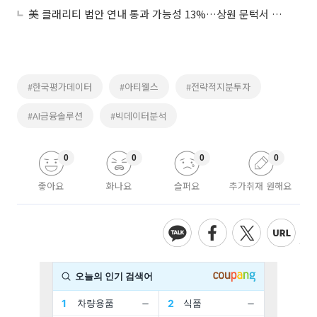
美 클래리티 법안 연내 통과 가능성 13%…상원 문턱서 제동
#한국평가데이터
#아티웰스
#전략적지분투자
#AI금융솔루션
#빅데이터분석
0
0
0
0
좋아요
화나요
슬퍼요
추가취재 원해요