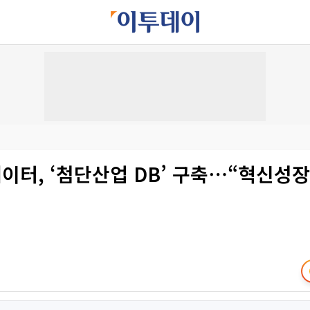
터, ‘첨단산업 DB’ 구축⋯“혁신성장