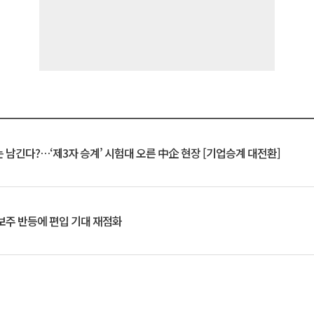
 남긴다?…‘제3자 승계’ 시험대 오른 中企 현장 [기업승계 대전환]
후보주 반등에 편입 기대 재점화