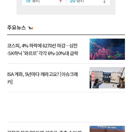
주요뉴스
코스피, 4% 하락에 6270선 마감…삼전
·SK하닉 '와르르' 각각 6%·10%대 급락
ISA 계좌, 5년마다 깨라고요? [이슈크래
커]