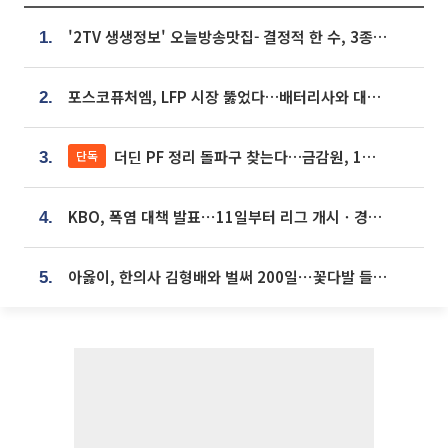
'2TV 생생정보' 오늘방송맛집- 결정적 한 수, 3종 메밀면! 메밀 소바 맛집 '의○○○○'
1.
포스코퓨처엠, LFP 시장 뚫었다…배터리사와 대규모 장기 공급 합의
2.
더딘 PF 정리 돌파구 찾는다…금감원, 1년 반 만에 매각설명회 재개
단독
3.
KBO, 폭염 대책 발표⋯11일부터 리그 개시ㆍ경기 오후 7시 시작
4.
아옳이, 한의사 김형배와 벌써 200일⋯꽃다발 들고 "프러포즈 아냐"
5.