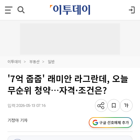
이투데이
부동산
일반
'7억 줍줍' 래미안 라그란데, 오늘
무순위 청약…자격·조건은?
입력 2026-05-13 07:16
기정아 기자
구글 선호매체 추가