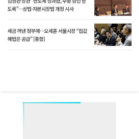
김정관 장관 “반도체 성과급, 주총 승인 받
도록”…상법·자본시장법 개정 시사
세금 꺼낸 정부에…오세훈 서울시장 “집값
해법은 공급” [종합]