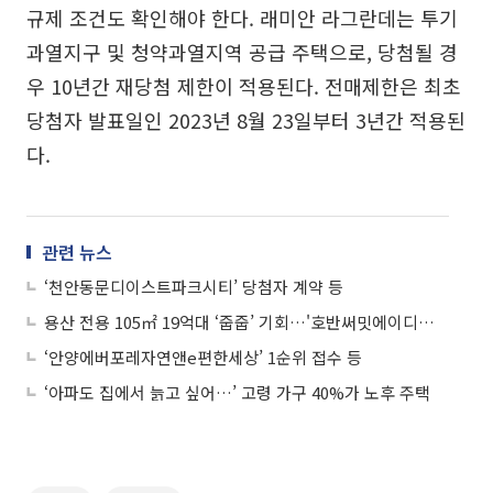
규제 조건도 확인해야 한다. 래미안 라그란데는 투기
과열지구 및 청약과열지역 공급 주택으로, 당첨될 경
우 10년간 재당첨 제한이 적용된다. 전매제한은 최초
당첨자 발표일인 2023년 8월 23일부터 3년간 적용된
다.
관련 뉴스
‘천안동문디이스트파크시티’ 당첨자 계약 등
용산 전용 105㎡ 19억대 ‘줍줍’ 기회…'호반써밋에이디션' 무순위 청약
‘안양에버포레자연앤e편한세상’ 1순위 접수 등
‘아파도 집에서 늙고 싶어…’ 고령 가구 40%가 노후 주택