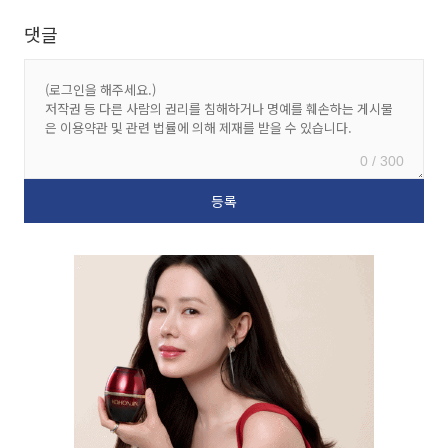
댓글
0 / 300