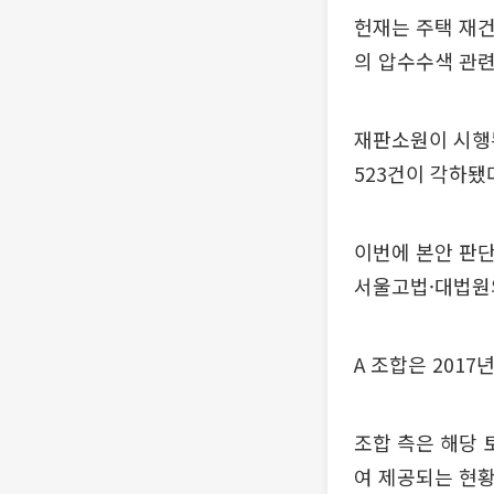
헌재는 주택 재건
의 압수수색 관련
재판소원이 시행된
523건이 각하됐
이번에 본안 판단
서울고법·대법원
A 조합은 201
조합 측은 해당 
여 제공되는 현