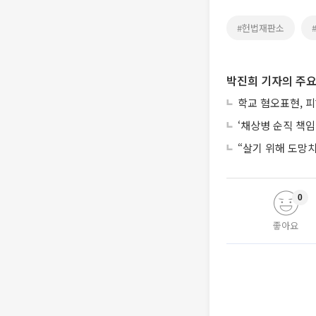
#헌법재판소
박진희 기자의 주요
학교 혐오표현, 
‘채상병 순직 책임
“살기 위해 도망
0
좋아요