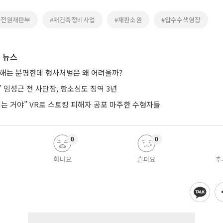
#전원재판부
#재건축정비사업
#재판소원
#압수수색영장
 뉴스
피해는 분명한데 형사처벌은 왜 어려울까?
’ 임성근 전 사단장, 항소심도 징역 3년
치는 거야” VR로 스토킹 피해자 공포 마주한 수형자들
0
0
화나요
슬퍼요
추