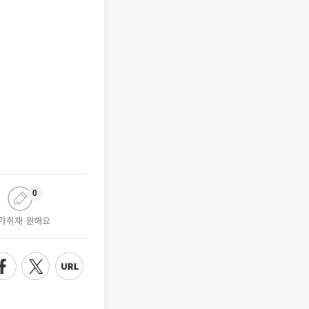
0
가취재 원해요