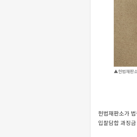
▲헌법재판소
헌법재판소가 법원
입찰담합 과징금 