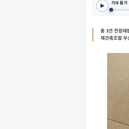
기사 듣기
총 3건 전원재
재건축조합 무