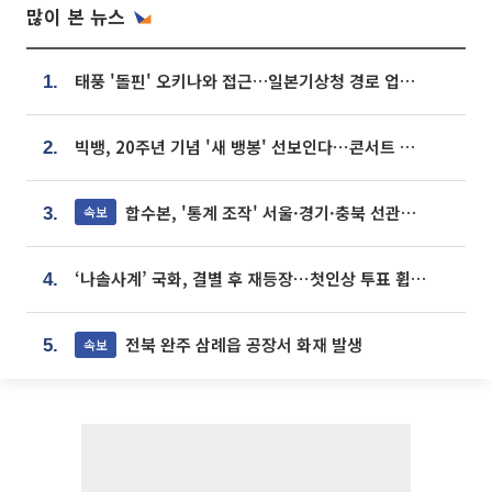
많이 본 뉴스
태풍 '돌핀' 오키나와 접근…일본기상청 경로 업데이트
1.
빅뱅, 20주년 기념 '새 뱅봉' 선보인다⋯콘서트 앞두고 팝업 개최
2.
합수본, '통계 조작' 서울·경기·충북 선관위 등 추가 압수수색
속보
3.
‘나솔사계’ 국화, 결별 후 재등장⋯첫인상 투표 휩쓸고 ‘인기녀’ 등극
4.
전북 완주 삼례읍 공장서 화재 발생
속보
5.