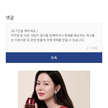
댓글
0 / 300