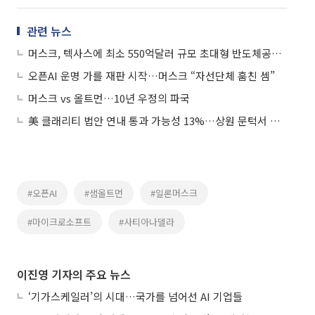
관련 뉴스
머스크, 텍사스에 최소 550억달러 규모 초대형 반도체공장 ‘테라팹’ 설립 나서
오픈AI 운명 가를 재판 시작…머스크 “자선단체 훔친 셈”
머스크 vs 올트먼…10년 우정의 파국
美 클래리티 법안 연내 통과 가능성 13%…상원 문턱서 제동
#오픈AI
#샘올트먼
#일론머스크
#마이크로소프트
#사티아나델라
이진영 기자의 주요 뉴스
‘기가스케일러’의 시대…국가를 넘어선 AI 기업들