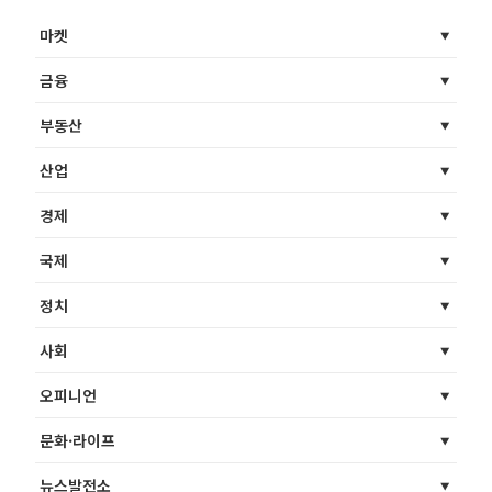
마켓
금융
부동산
산업
경제
국제
정치
사회
오피니언
문화·라이프
뉴스발전소