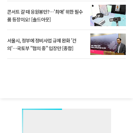
콘서트 갈 때 응원봉만?⋯'최애' 위한 필수
품 등장이오! [솔드아웃]
서울시, 정부에 정비사업 규제 완화 '건
의'⋯국토부 "협의 중" 입장만 [종합]