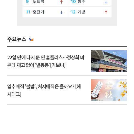
주요뉴스
22일 만에 다시 문 연 홈플러스…정상화 바
쁜데 재고 없어 ‘발동동’[가보니]
입추매직 '불발', 처서매직은 올까요? [해
시태그]