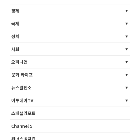
경제
국제
정치
사회
오피니언
문화·라이프
뉴스발전소
이투데이TV
스페셜리포트
Channel 5
위너스IR클럽