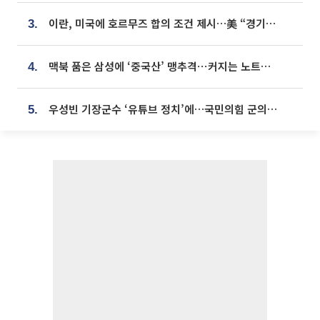
이란, 미국에 호르무즈 합의 조건 제시…美 “경기 아직 안 끝나” [종합]
3.
맥북 품은 삼성에 ‘중국산’ 맹추격⋯커지는 노트북 OLED 시장
4.
우성빈 기장군수 ‘유튜브 정치’에…국민의힘 군의원들 집단 반발
5.