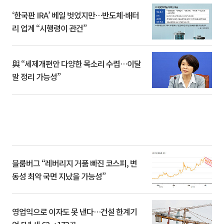
‘한국판 IRA’ 베일 벗었지만…반도체·배터
리 업계 “시행령이 관건”
與 “세제개편안 다양한 목소리 수렴…이달
말 정리 가능성”
블룸버그 “레버리지 거품 빠진 코스피, 변
동성 최악 국면 지났을 가능성”
영업익으로 이자도 못 낸다…건설 한계기