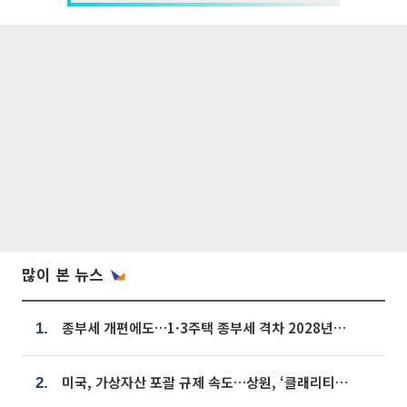
많이 본 뉴스
종부세 개편에도…1·3주택 종부세 격차 2028년부터 확대
1.
미국, 가상자산 포괄 규제 속도…상원, ‘클래리티법’ 9월 절차투표 추진
2.