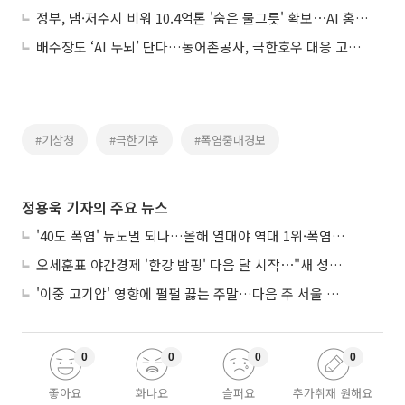
정부, 댐·저수지 비워 10.4억톤 '숨은 물그릇' 확보⋯AI 홍수예보 가동
배수장도 ‘AI 두뇌’ 단다…농어촌공사, 극한호우 대응 고도화
#기상청
#극한기후
#폭염중대경보
정용욱 기자의 주요 뉴스
'40도 폭염' 뉴노멀 되나…올해 열대야 역대 1위·폭염일수 평년 3배 넘어
오세훈표 야간경제 '한강 밤핑' 다음 달 시작⋯"새 성장동력 만들 것"
'이중 고기압' 영향에 펄펄 끓는 주말…다음 주 서울 포함 서쪽이 더 덥다
0
0
0
0
좋아요
화나요
슬퍼요
추가취재 원해요