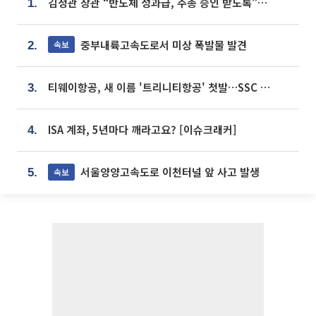
김정관 장관 “반도체 성과급, 주총 승인 받도록”…상법·자본시장법 개정 시사
1.
중부내륙고속도로서 미상 폭발물 발견
속보
2.
티웨이항공, 새 이름 '트리니티항공' 첫발…SSC 전략 본격화
3.
ISA 계좌, 5년마다 깨라고요? [이슈크래커]
4.
서울양양고속도로 이천터널 앞 사고 발생
속보
5.