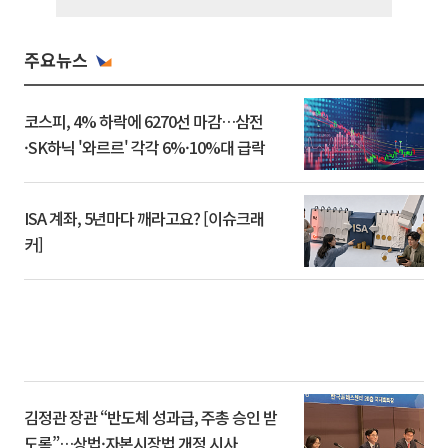
주요뉴스
코스피, 4% 하락에 6270선 마감…삼전
·SK하닉 '와르르' 각각 6%·10%대 급락
ISA 계좌, 5년마다 깨라고요? [이슈크래
커]
김정관 장관 “반도체 성과급, 주총 승인 받
도록”…상법·자본시장법 개정 시사