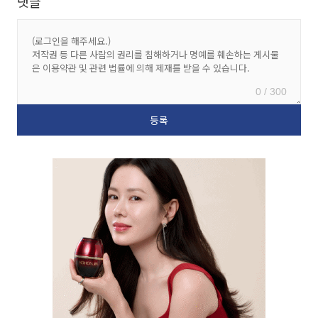
댓글
0 / 300