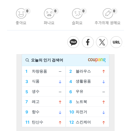
0
0
0
0
좋아요
화나요
슬퍼요
추가취재 원해요