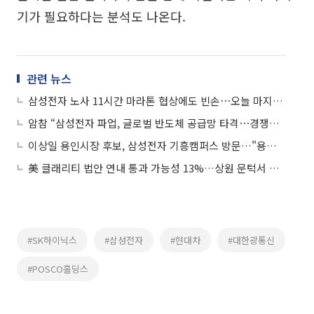
기가 필요하다는 분석도 나온다.
관련 뉴스
삼성전자 노사 11시간 마라톤 협상에도 빈손⋯오늘 마지막 조정 돌입
암참 “삼성전자 파업, 글로벌 반도체 공급망 타격⋯경쟁국 반사이익”
이상일 용인시장 후보, 삼성전자 기흥캠퍼스 방문…"용인 국가산단 정상 추진돼야"
美 클래리티 법안 연내 통과 가능성 13%…상원 문턱서 제동
#SK하이닉스
#삼성전자
#현대차
#대한광통신
#POSCO홀딩스