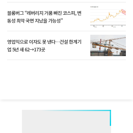
블룸버그 “레버리지 거품 빠진 코스피, 변
동성 최악 국면 지났을 가능성”
영업익으로 이자도 못 낸다…건설 한계기
업 5년 새 62→173곳