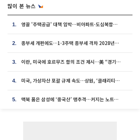
많이 본 뉴스
영끌 '주택공급' 대책 임박⋯비아파트·도심복합까지 총동원
1.
종부세 개편에도…1·3주택 종부세 격차 2028년부터 확대
2.
이란, 미국에 호르무즈 합의 조건 제시…美 “경기 아직 안 끝나” [종합]
3.
미국, 가상자산 포괄 규제 속도…상원, ‘클래리티법’ 9월 절차투표 추진
4.
맥북 품은 삼성에 ‘중국산’ 맹추격⋯커지는 노트북 OLED 시장
5.