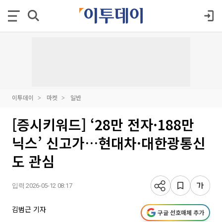
이투데이
마켓
일반
[증시키워드] ‘28만 전자·188만
닉스’ 신고가…현대차·대한광통신
도 관심
입력 2026-05-12 08:17
김범근 기자
구글 선호매체 추가