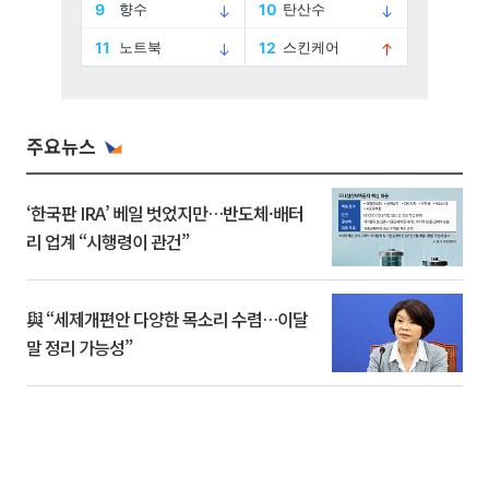
주요뉴스
‘한국판 IRA’ 베일 벗었지만…반도체·배터
리 업계 “시행령이 관건”
與 “세제개편안 다양한 목소리 수렴…이달
말 정리 가능성”