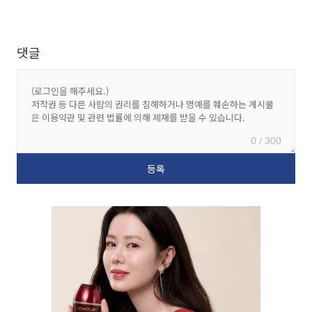
댓글
0 / 300