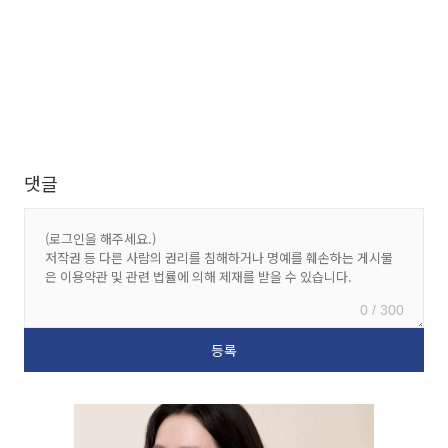
댓글
0 / 300