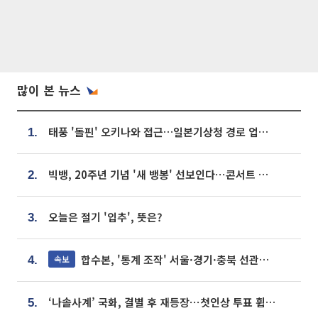
많이 본 뉴스
태풍 '돌핀' 오키나와 접근…일본기상청 경로 업데이트
1.
빅뱅, 20주년 기념 '새 뱅봉' 선보인다⋯콘서트 앞두고 팝업 개최
2.
오늘은 절기 '입추', 뜻은?
3.
합수본, '통계 조작' 서울·경기·충북 선관위 등 추가 압수수색
속보
4.
‘나솔사계’ 국화, 결별 후 재등장⋯첫인상 투표 휩쓸고 ‘인기녀’ 등극
5.