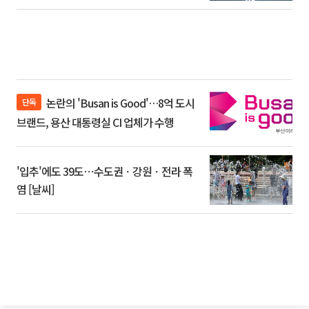
논란의 'Busan is Good'…8억 도시
단독
브랜드, 용산 대통령실 CI 업체가 수행
'입추'에도 39도⋯수도권ㆍ강원ㆍ전라 폭
염 [날씨]