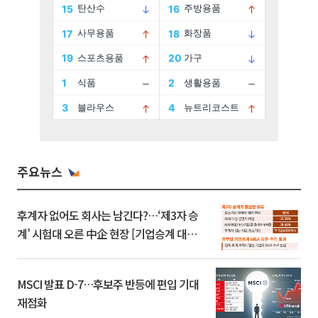
주요뉴스
후계자 없어도 회사는 남긴다?…‘제3자 승
계’ 시험대 오른 中企 현장 [기업승계 대전
환]
MSCI 발표 D-7…후보주 반등에 편입 기대
재점화