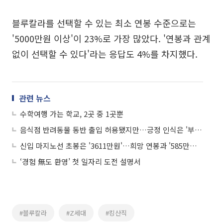
블루칼라를 선택할 수 있는 최소 연봉 수준으로는
'5000만원 이상'이 23%로 가장 많았다. '연봉과 관계
없이 선택할 수 있다'라는 응답도 4%를 차지했다.
관련 뉴스
수학여행 가는 학교, 2곳 중 1곳뿐
음식점 반려동물 동반 출입 허용됐지만…긍정 인식은 '부족'
신입 마지노선 초봉은 '3611만원'…희망 연봉과 '585만원' 차이
‘경험 無도 환영’ 첫 일자리 도전 설명서
#블루칼라
#Z세대
#킹산직