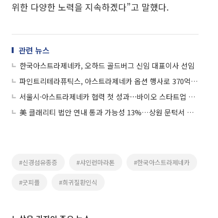
위한 다양한 노력을 지속하겠다”고 말했다.
관련 뉴스
한국아스트라제네카, 오하드 골드버그 신임 대표이사 선임
파인트리테라퓨틱스, 아스트라제네카 옵션 행사로 370억원 확보
서울시·아스트라제네카 협력 첫 성과⋯바이오 스타트업 2곳 글로벌 진출 지원
美 클래리티 법안 연내 통과 가능성 13%…상원 문턱서 제동
#신경섬유종증
#샤인런마라톤
#한국아스트라제네카
#굿피플
#희귀질환인식