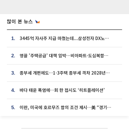
많이 본 뉴스
3445억 자사주 지급 마쳤는데...삼성전자 DX노조, 뒤늦은 '떼쓰기 집회'
1.
영끌 '주택공급' 대책 임박⋯비아파트·도심복합까지 총동원
2.
종부세 개편에도…1·3주택 종부세 격차 2028년부터 확대
3.
바다 태운 폭염에…회 한 접시도 ‘히트플레이션’
4.
이란, 미국에 호르무즈 합의 조건 제시…美 “경기 아직 안 끝나” [종합]
5.