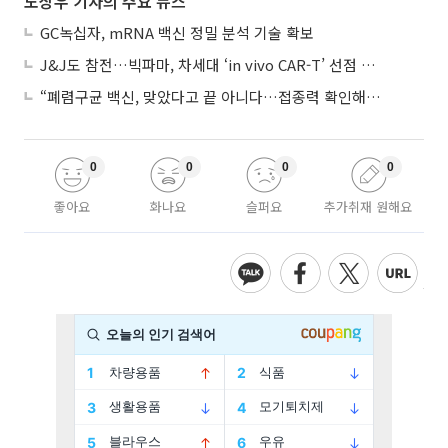
노상우 기자의 주요 뉴스
GC녹십자, mRNA 백신 정밀 분석 기술 확보
J&J도 참전…빅파마, 차세대 ‘in vivo CAR-T’ 선점 경쟁 본격화
“폐렴구균 백신, 맞았다고 끝 아니다…접종력 확인해야”
0
0
0
0
좋아요
화나요
슬퍼요
추가취재 원해요