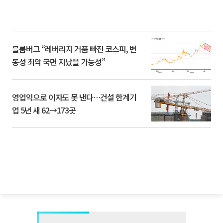
블룸버그 “레버리지 거품 빠진 코스피, 변
동성 최악 국면 지났을 가능성”
영업익으로 이자도 못 낸다…건설 한계기
업 5년 새 62→173곳