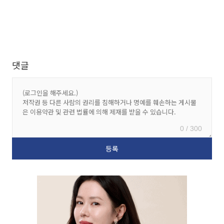
댓글
0 / 300