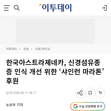
이투데이
산업
의료/바이오
한국아스트라제네카, 신경섬유종
증 인식 개선 위한 ‘샤인런 마라톤’
후원
입력 2026-05-11 18:17
노상우 기자
구글 선호매체 추가