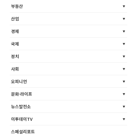
부동산
산업
경제
국제
정치
사회
오피니언
문화·라이프
뉴스발전소
이투데이TV
스페셜리포트