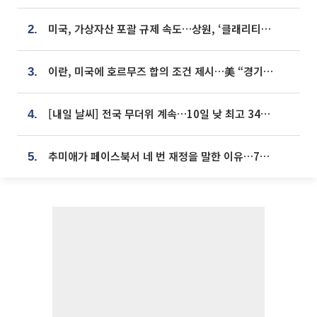
미국, 가상자산 포괄 규제 속도…상원, ‘클래리티법’ 9월 절차투표 추진
2.
이란, 미국에 호르무즈 합의 조건 제시…美 “경기 아직 안 끝나” [종합]
3.
[내일 날씨] 전국 무더위 계속…10일 낮 최고 34도 육박
4.
추미애가 페이스북서 네 번 재정을 말한 이유…7700억 추경 열쇠는 도의회에
5.