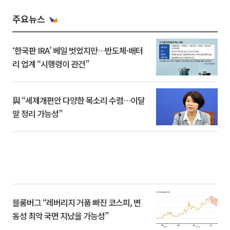
주요뉴스
‘한국판 IRA’ 베일 벗었지만…반도체·배터
리 업계 “시행령이 관건”
與 “세제개편안 다양한 목소리 수렴…이달
말 정리 가능성”
블룸버그 “레버리지 거품 빠진 코스피, 변
동성 최악 국면 지났을 가능성”