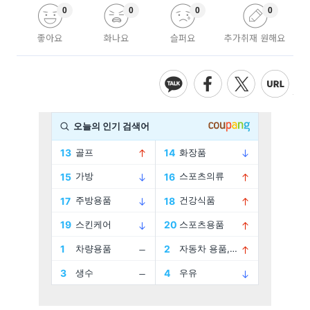
0
0
0
0
좋아요
화나요
슬퍼요
추가취재 원해요