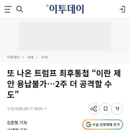
이투데이
국제
미국
또 나온 트럼프 최후통첩 “이란 제
안 용납불가⋯2주 더 공격할 수
도”
수정 2026-05-11 18:04
김준형 기자
구글 선호매체 추가