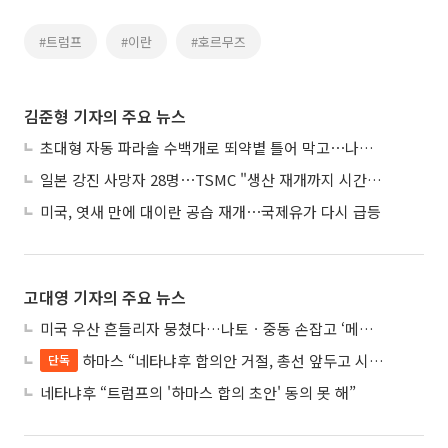
#트럼프
#이란
#호르무즈
김준형 기자의 주요 뉴스
초대형 자동 파라솔 수백개로 뙤약볕 틀어 막고⋯나라별 폭염 생존법
일본 강진 사망자 28명⋯TSMC "생산 재개까지 시간 필요해"
미국, 엿새 만에 대이란 공습 재개⋯국제유가 다시 급등
고대영 기자의 주요 뉴스
미국 우산 흔들리자 뭉쳤다…나토ㆍ중동 손잡고 ‘메카 공동방위’ 조약 체결
하마스 “네타냐후 합의안 거절, 총선 앞두고 시간 끌기”
단독
네타냐후 “트럼프의 '하마스 합의 초안' 동의 못 해”