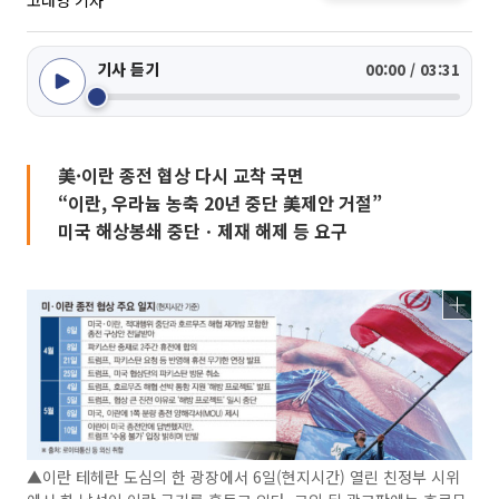
고대영 기자
기사 듣기
00:00 / 03:31
美·이란 종전 협상 다시 교착 국면
“이란, 우라늄 농축 20년 중단 美제안 거절”
미국 해상봉쇄 중단ㆍ제재 해제 등 요구
▲이란 테헤란 도심의 한 광장에서 6일(현지시간) 열린 친정부 시위