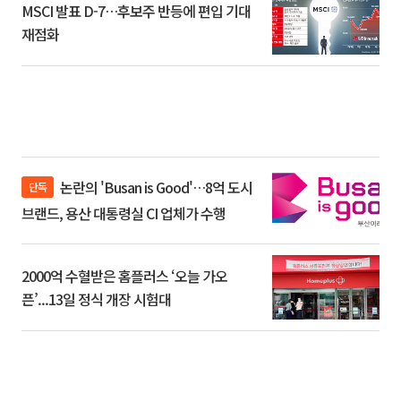
MSCI 발표 D-7…후보주 반등에 편입 기대
재점화
논란의 'Busan is Good'…8억 도시
단독
브랜드, 용산 대통령실 CI 업체가 수행
2000억 수혈받은 홈플러스 ‘오늘 가오
픈’...13일 정식 개장 시험대