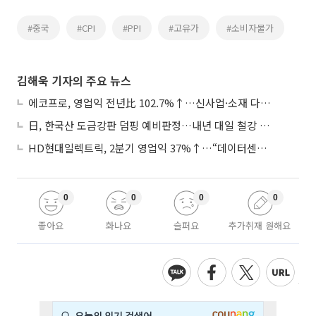
#중국
#CPI
#PPI
#고유가
#소비자물가
김해욱 기자의 주요 뉴스
에코프로, 영업익 전년比 102.7%↑…신사업·소재 다각화 박차
日, 한국산 도금강판 덤핑 예비판정…내년 대일 철강 수출 ‘빨간불’
HD현대일렉트릭, 2분기 영업익 37%↑…“데이터센터 사업, 새로운 성장 축”
0
0
0
0
좋아요
화나요
슬퍼요
추가취재 원해요