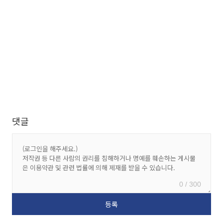
댓글
0 / 300