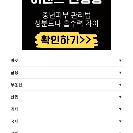
마켓
금융
부동산
산업
경제
국제