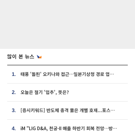
많이 본 뉴스
태풍 '돌핀' 오키나와 접근…일본기상청 경로 업데이트
1.
오늘은 절기 '입추', 뜻은?
2.
[증시키워드] 반도체 충격 뚫은 개별 호재...포스코퓨처엠·에코프로·한화솔루션 '눈길'
3.
iM "LIG D&A, 천궁-II 매출 하반기 회복 전망…방산 톱픽 유지"
4.