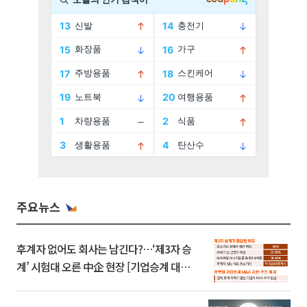
주요뉴스
후계자 없어도 회사는 남긴다?…‘제3자 승
계’ 시험대 오른 中企 현장 [기업승계 대전
환]