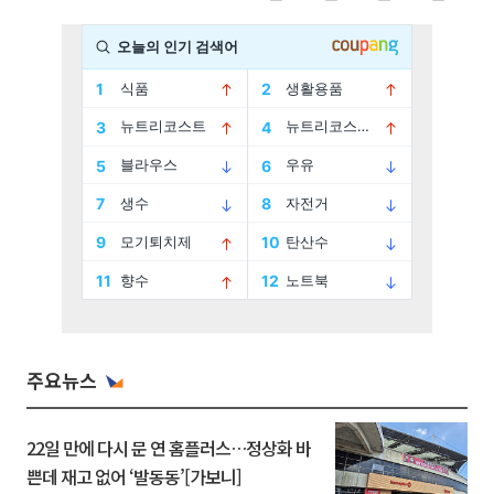
주요뉴스
22일 만에 다시 문 연 홈플러스…정상화 바
쁜데 재고 없어 ‘발동동’[가보니]