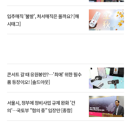
입추매직 '불발', 처서매직은 올까요? [해
시태그]
콘서트 갈 때 응원봉만?⋯'최애' 위한 필수
품 등장이오! [솔드아웃]
서울시, 정부에 정비사업 규제 완화 '건
의'⋯국토부 "협의 중" 입장만 [종합]