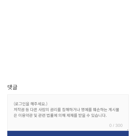
댓글
0 / 300