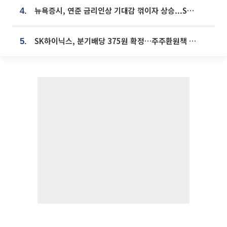
뉴욕증시, 연준 금리인상 기대감 꺾이자 상승...S&P500 사상 최고치 [종합]
4.
SK하이닉스, 분기배당 375원 확정…주주환원책 9월로 앞당겨 발표
5.