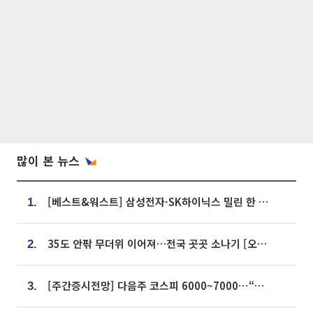
많이 본 뉴스
[베스트&워스트] 삼성전자·SK하이닉스 밀린 한 주…상상인증권은 85% 급등
1.
35도 안팎 무더위 이어져…전국 곳곳 소나기 [오늘 날씨]
2.
[주간증시전망] 다음주 코스피 6000~7000⋯“外人 수급은 정책이 변수”
3.