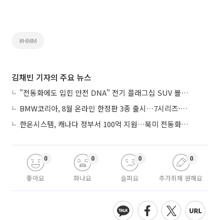
#HMM
김채빈 기자의 주요 뉴스
"전동화에도 입힌 안전 DNA" 전기 플래그십 SUV 볼보 'EX90'
BMW코리아, 8월 온라인 한정판 3종 출시…7시리즈·X7·M340i 투어링
한온시스템, 캐나다 정부서 100억 지원…북미 전동화 시장 가속
0
0
0
0
좋아요
화나요
슬퍼요
추가취재 원해요