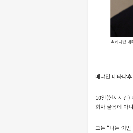
▲베냐민 네
베냐민 네타냐후
10일(현지시간)
회자 물음에 아니
그는 “나는 이번