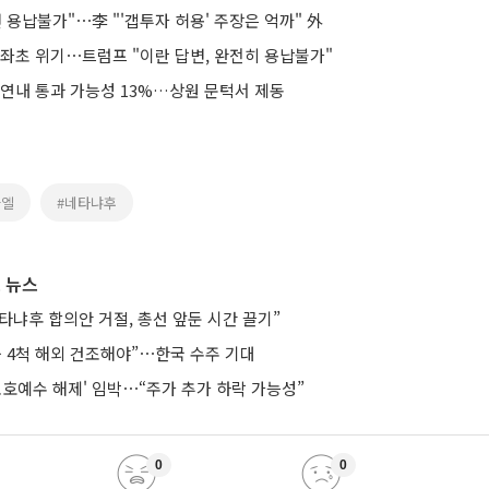
 용납불가"⋯李 "'갭투자 허용' 주장은 억까" 外
 좌초 위기⋯트럼프 "이란 답변, 완전히 용납불가"
 연내 통과 가능성 13%…상원 문턱서 제동
라엘
#네타냐후
 뉴스
타냐후 합의안 거절, 총선 앞둔 시간 끌기”
등 4척 해외 건조해야”⋯한국 수주 기대
보호예수 해제' 임박⋯“주가 추가 하락 가능성”
0
0