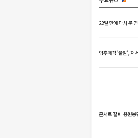
22일 만에 다시 문 
입추매직 '불발', 처
콘서트 갈 때 응원봉만