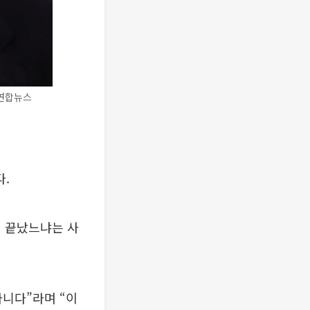
터연합뉴스
.
이 끝났느냐는 사
아니다”라며 “이