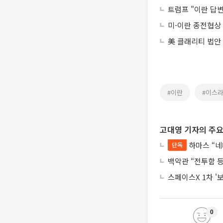
트럼프 "이란 답변
미-이란 종전협상
美 클래리티 법안
#이란
#이스
고대영 기자의 주요
하마스 “네
단독
백악관 “전투함 
스페이스X 1차 '
0