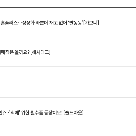
연 홈플러스…정상화 바쁜데 재고 없어 ‘발동동’[가보니]
서매직은 올까요? [해시태그]
?⋯'최애' 위한 필수품 등장이오! [솔드아웃]