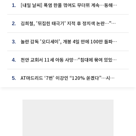
[내일 날씨] 폭염 한풀 꺾여도 무더위 계속⋯동해안 이틀 연속 비
1.
김희철, '뒤집힌 태극기' 지적 후 정치색 논란…"좌우 떠나 우리나라 국기"
2.
놀란 감독 '오디세이', 개봉 4일 만에 100만 돌파⋯'왕사남' 보다 빠르다
3.
천안 교회서 11세 아동 사망…“침대에 묶여 있었다” 진술 확보
4.
AT마드리드 ‘7번’ 이강인 “120% 쏟겠다”⋯시메오네 감독 “필요한 선수”
5.