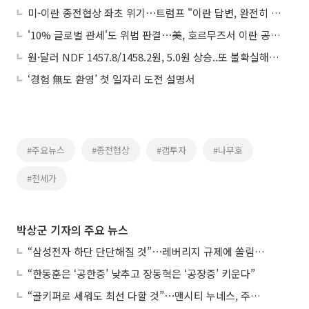
미-이란 종전협상 좌초 위기⋯트럼프 "이란 답변, 완전히 용납불가"
'10% 글로벌 관세'도 위법 판결⋯美, 호르무즈서 이란 공습 外
원·달러 NDF 1457.8/1458.2원, 5.0원 상승..또 불확실해진 종전협상
‘경험 無도 환영’ 첫 일자리 도전 설명서
#주요뉴스
#종전협상
#갭투자
#나무호
#전세가
박상군 기자의 주요 뉴스
“삼성전자 하단 단단해질 것”⋯레버리지 규제에 쏠림 완화
“한동훈은 ‘공한증’ 낮추고 장동혁은 ‘공장증’ 키운다”
“골키퍼로 세워도 최선 다할 것”⋯맨시티 누네스, 주전 경쟁 각오