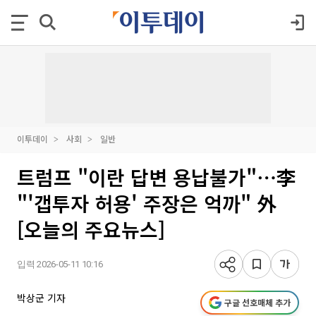
이투데이
사회
일반
트럼프 "이란 답변 용납불가"⋯李
"'갭투자 허용' 주장은 억까" 外
[오늘의 주요뉴스]
입력 2026-05-11 10:16
박상군 기자
구글 선호매체 추가