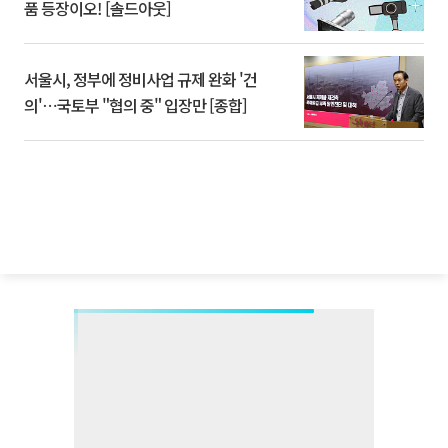
품 등장이오! [솔드아웃]
서울시, 정부에 정비사업 규제 완화 '건
의'⋯국토부 "협의 중" 입장만 [종합]