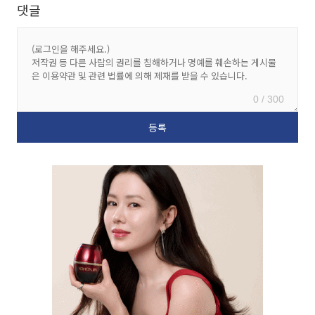
댓글
0 / 300