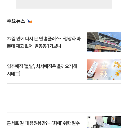
주요뉴스
22일 만에 다시 문 연 홈플러스…정상화 바
쁜데 재고 없어 ‘발동동’[가보니]
입추매직 '불발', 처서매직은 올까요? [해
시태그]
콘서트 갈 때 응원봉만?⋯'최애' 위한 필수