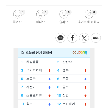
0
0
0
0
좋아요
화나요
슬퍼요
추가취재 원해요