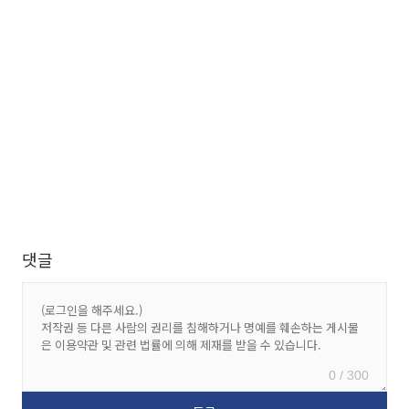
댓글
0 / 300