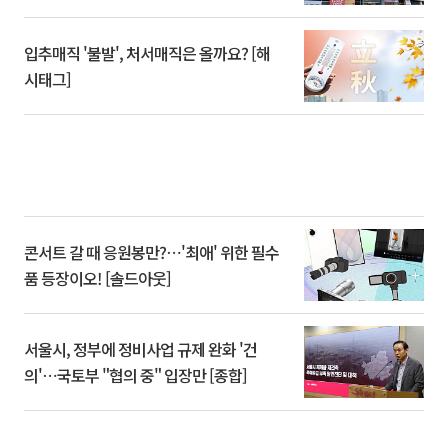
입추매직 '불발', 처서매직은 올까요? [해
시태그]
콘서트 갈 때 응원봉만?⋯'최애' 위한 필수
품 등장이오! [솔드아웃]
서울시, 정부에 정비사업 규제 완화 '건
의'⋯국토부 "협의 중" 입장만 [종합]