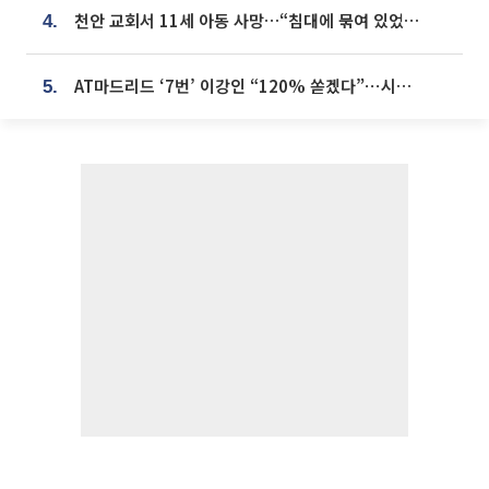
천안 교회서 11세 아동 사망…“침대에 묶여 있었다” 진술 확보
4.
AT마드리드 ‘7번’ 이강인 “120% 쏟겠다”⋯시메오네 감독 “필요한 선수”
5.