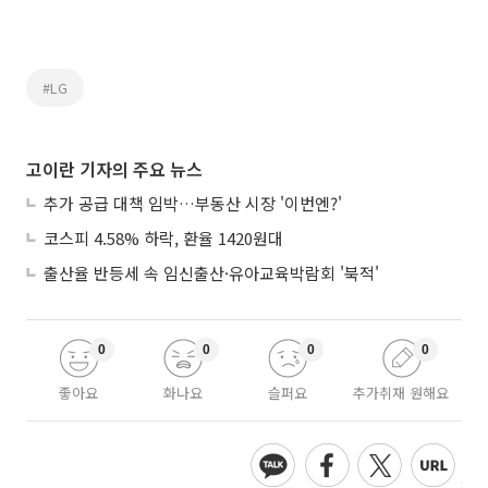
#LG
고이란 기자의 주요 뉴스
추가 공급 대책 임박…부동산 시장 '이번엔?'
코스피 4.58% 하락, 환율 1420원대
출산율 반등세 속 임신출산·유아교육박람회 '북적'
0
0
0
0
좋아요
화나요
슬퍼요
추가취재 원해요