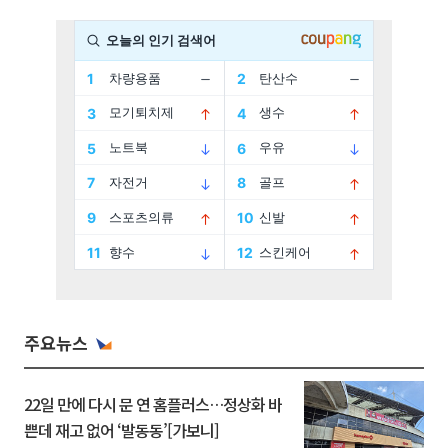
주요뉴스
22일 만에 다시 문 연 홈플러스…정상화 바
쁜데 재고 없어 ‘발동동’[가보니]