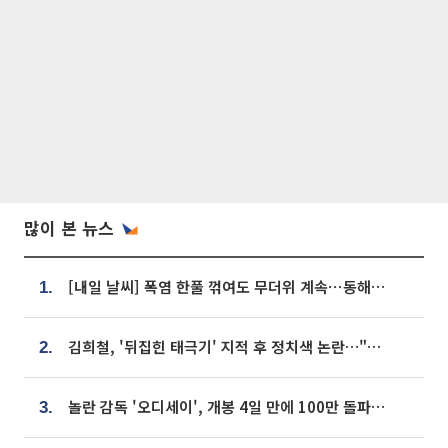
많이 본 뉴스
[내일 날씨] 폭염 한풀 꺾여도 무더위 계속⋯동해안 이틀 연속 비
1.
김희철, '뒤집힌 태극기' 지적 후 정치색 논란…"좌우 떠나 우리나라 국기"
2.
놀란 감독 '오디세이', 개봉 4일 만에 100만 돌파⋯'왕사남' 보다 빠르다
3.