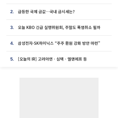
급등한 국제 금값…국내 금시세는?
2.
오늘 KBO 긴급 실행위원회, 주말도 폭염취소 될까
3.
삼성전자·SK하이닉스 “주주 환원 강화 방안 마련”
4.
[오늘의 IR] 고려아연ㆍ심텍ㆍ엘앤에프 등
5.