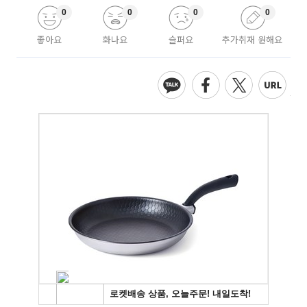
0
0
0
0
좋아요
화나요
슬퍼요
추가취재 원해요