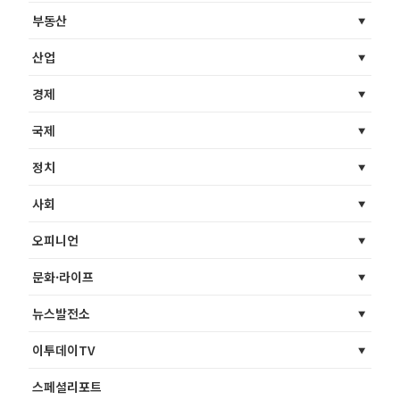
부동산
산업
경제
국제
정치
사회
오피니언
문화·라이프
뉴스발전소
이투데이TV
스페셜리포트