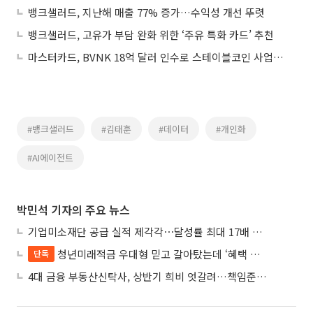
뱅크샐러드, 지난해 매출 77% 증가…수익성 개선 뚜렷
뱅크샐러드, 고유가 부담 완화 위한 ‘주유 특화 카드’ 추천
마스터카드, BVNK 18억 달러 인수로 스테이블코인 사업 본격 확장
#뱅크샐러드
#김태훈
#데이터
#개인화
#AI에이전트
박민석 기자의 주요 뉴스
기업미소재단 공급 실적 제각각⋯달성률 최대 17배 차이
청년미래적금 우대형 믿고 갈아탔는데 ‘혜택 반토막’…심사 오류에 가입자 혼선
단독
4대 금융 부동산신탁사, 상반기 희비 엇갈려…책임준공 손실 반영 시점이 갈랐다