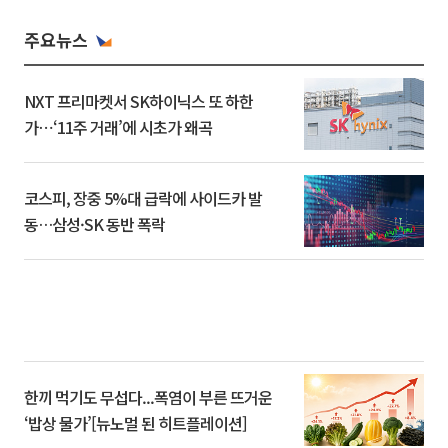
주요뉴스
NXT 프리마켓서 SK하이닉스 또 하한
가⋯‘11주 거래’에 시초가 왜곡
코스피, 장중 5%대 급락에 사이드카 발
동…삼성·SK 동반 폭락
한끼 먹기도 무섭다...폭염이 부른 뜨거운
‘밥상 물가’[뉴노멀 된 히트플레이션]