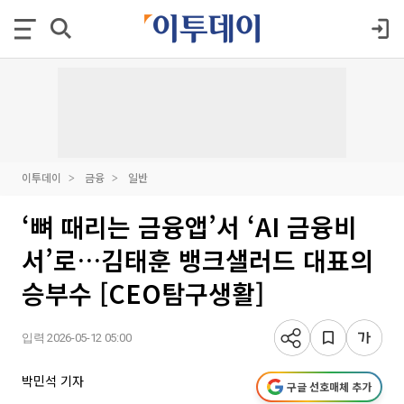
이투데이
금융
일반
‘뼈 때리는 금융앱’서 ‘AI 금융비
서’로…김태훈 뱅크샐러드 대표의
승부수 [CEO탐구생활]
입력 2026-05-12 05:00
박민석 기자
구글 선호매체 추가