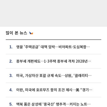
많이 본 뉴스
영끌 '주택공급' 대책 임박⋯비아파트·도심복합까지 총동원
1.
종부세 개편에도…1·3주택 종부세 격차 2028년부터 확대
2.
미국, 가상자산 포괄 규제 속도…상원, ‘클래리티법’ 9월 절차투표 추진
3.
이란, 미국에 호르무즈 합의 조건 제시…美 “경기 아직 안 끝나” [종합]
4.
맥북 품은 삼성에 ‘중국산’ 맹추격⋯커지는 노트북 OLED 시장
5.