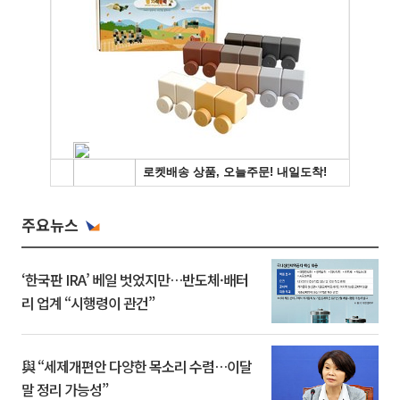
주요뉴스
‘한국판 IRA’ 베일 벗었지만…반도체·배터
리 업계 “시행령이 관건”
與 “세제개편안 다양한 목소리 수렴…이달
말 정리 가능성”