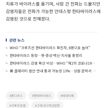
치류가 바이러스를 옮기며, 사람 간 전파는 드물지만
감염자들은 전파가 가능한 안데스형 한타바이러스에
감염된 것으로 전해졌다.
관련 뉴스
WHO “크루즈선 한타바이러스 확진자, 6명으로 늘어”
한타바이러스 등장…뜻·증상·백신·치사율 총정리
한타바이러스 감염 확산 비상…WHO “제2의 코로나19는 아냐”
美 클래리티 법안 연내 통과 가능성 13%…상원 문턱서 제동
#혼디우스
#한타바이러스
#테네리페
#크루즈감염
#그라나디야산업항