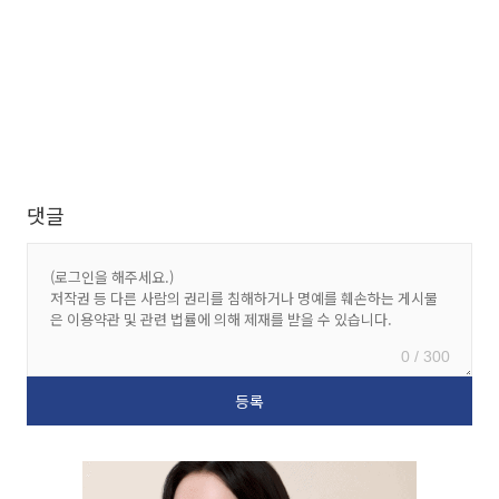
댓글
0 / 300