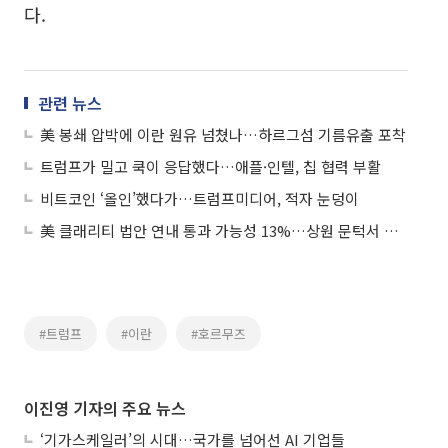
다.
관련 뉴스
美 봉쇄 압박에 이란 원유 넘쳤나…하르그섬 기름유출 포착
트럼프가 밀고 쿡이 응답했다…애플·인텔, 칩 협력 부활
비트코인 ‘올인’했다가…트럼프미디어, 적자 눈덩이
美 클래리티 법안 연내 통과 가능성 13%…상원 문턱서 제동
#트럼프
#이란
#호르무즈
이진영 기자의 주요 뉴스
‘기가스케일러’의 시대…국가를 넘어선 AI 기업들