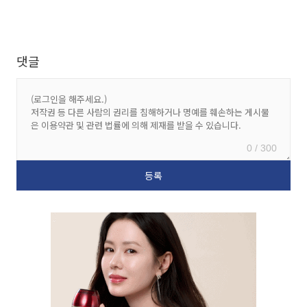
댓글
0 / 300