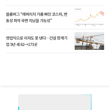
블룸버그 “레버리지 거품 빠진 코스피, 변
동성 최악 국면 지났을 가능성”
영업익으로 이자도 못 낸다…건설 한계기
업 5년 새 62→173곳