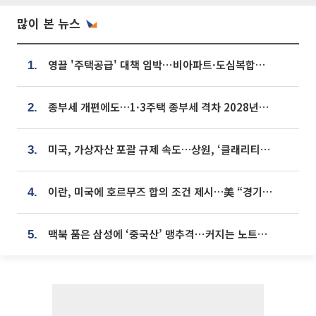
많이 본 뉴스
영끌 '주택공급' 대책 임박⋯비아파트·도심복합까지 총동원
1.
종부세 개편에도…1·3주택 종부세 격차 2028년부터 확대
2.
미국, 가상자산 포괄 규제 속도…상원, ‘클래리티법’ 9월 절차투표 추진
3.
이란, 미국에 호르무즈 합의 조건 제시…美 “경기 아직 안 끝나” [종합]
4.
맥북 품은 삼성에 ‘중국산’ 맹추격⋯커지는 노트북 OLED 시장
5.