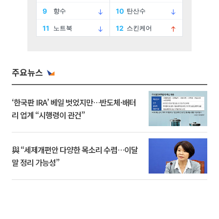
주요뉴스
‘한국판 IRA’ 베일 벗었지만…반도체·배터
리 업계 “시행령이 관건”
與 “세제개편안 다양한 목소리 수렴…이달
말 정리 가능성”