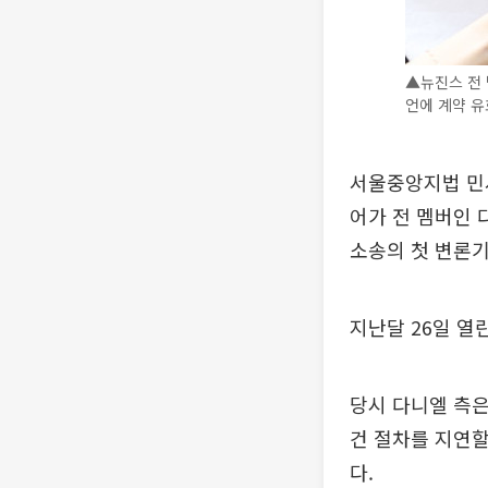
▲뉴진스 전 
언에 계약 유
서울중앙지법 민사
어가 전 멤버인 
소송의 첫 변론기
지난달 26일 열
당시 다니엘 측은
건 절차를 지연할
다.