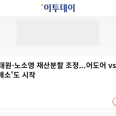
태원-노소영 재산분할 조정...어도어 v
손배소'도 시작