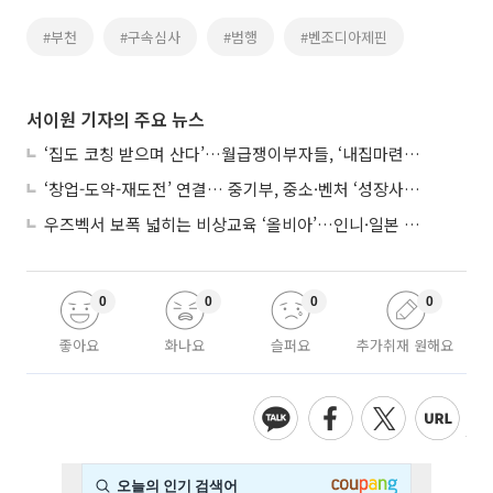
#부천
#구속심사
#범행
#벤조디아제핀
서이원 기자의 주요 뉴스
‘집도 코칭 받으며 산다’…월급쟁이부자들, ‘내집마련’ 신청 증가세
‘창업-도약-재도전’ 연결… 중기부, 중소·벤처 ‘성장사다리’ 짓는다
우즈벡서 보폭 넓히는 비상교육 ‘올비아’…인니·일본 진출 타진
0
0
0
0
좋아요
화나요
슬퍼요
추가취재 원해요