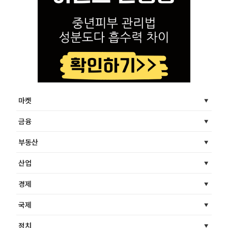
마켓
금융
부동산
산업
경제
국제
정치