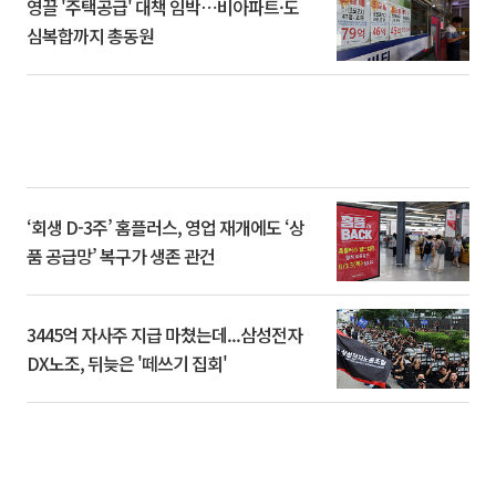
영끌 '주택공급' 대책 임박⋯비아파트·도
심복합까지 총동원
‘회생 D-3주’ 홈플러스, 영업 재개에도 ‘상
품 공급망’ 복구가 생존 관건
3445억 자사주 지급 마쳤는데...삼성전자
DX노조, 뒤늦은 '떼쓰기 집회'