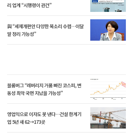
리 업계 “시행령이 관건”
與 “세제개편안 다양한 목소리 수렴…이달
말 정리 가능성”
블룸버그 “레버리지 거품 빠진 코스피, 변
동성 최악 국면 지났을 가능성”
영업익으로 이자도 못 낸다…건설 한계기
업 5년 새 62→173곳