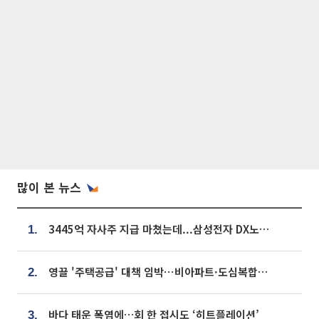
많이 본 뉴스
3445억 자사주 지급 마쳤는데...삼성전자 DX노조, 뒤늦은 '떼쓰기 집회'
1.
영끌 '주택공급' 대책 임박⋯비아파트·도심복합까지 총동원
2.
바다 태운 폭염에…회 한 접시도 ‘히트플레이션’
3.