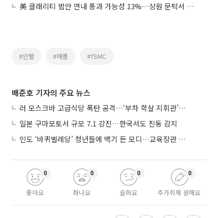
美 클래리티 법안 연내 통과 가능성 13%…상원 문턱서 제동
#인텔
#애플
#TSMC
배준호 기자의 주요 뉴스
러 모스크바 고급식당 폭탄 공격…‘부차 학살 지휘관’ 노렸나
일본 구마모토서 규모 7.1 강진…한국서도 진동 감지
인도 ‘바퀴벌레당’ 청년들에 백기 든 모디…교육장관 사퇴
0
0
0
0
좋아요
화나요
슬퍼요
추가취재 원해요