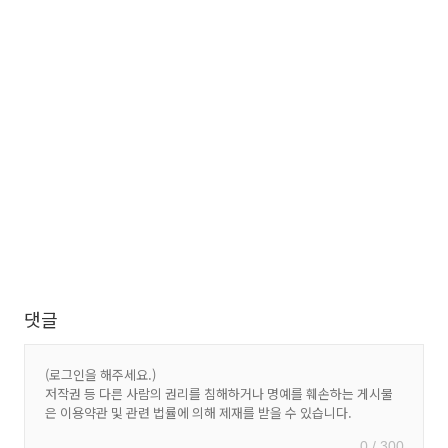
댓글
0 / 300