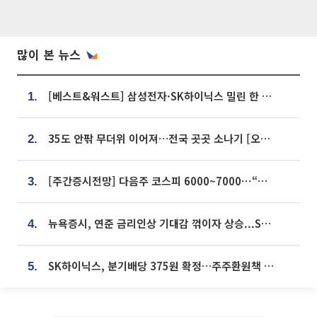
많이 본 뉴스
[베스트&워스트] 삼성전자·SK하이닉스 밀린 한 주…상상인증권은 85% 급등
1.
35도 안팎 무더위 이어져…전국 곳곳 소나기 [오늘 날씨]
2.
[주간증시전망] 다음주 코스피 6000~7000⋯“外人 수급은 정책이 변수”
3.
뉴욕증시, 연준 금리인상 기대감 꺾이자 상승...S&P500 사상 최고치 [종합]
4.
SK하이닉스, 분기배당 375원 확정…주주환원책 9월로 앞당겨 발표
5.