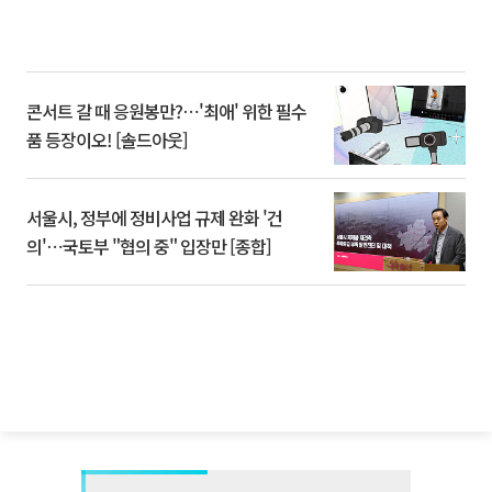
콘서트 갈 때 응원봉만?⋯'최애' 위한 필수
품 등장이오! [솔드아웃]
서울시, 정부에 정비사업 규제 완화 '건
의'⋯국토부 "협의 중" 입장만 [종합]