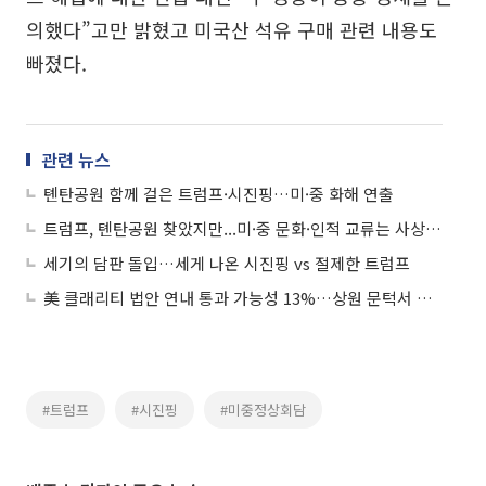
의했다”고만 밝혔고 미국산 석유 구매 관련 내용도
빠졌다.
관련 뉴스
톈탄공원 함께 걸은 트럼프·시진핑…미·중 화해 연출
트럼프, 톈탄공원 찾았지만...미·중 문화·인적 교류는 사상 최저 수준
세기의 담판 돌입…세게 나온 시진핑 vs 절제한 트럼프
美 클래리티 법안 연내 통과 가능성 13%…상원 문턱서 제동
#트럼프
#시진핑
#미중정상회담