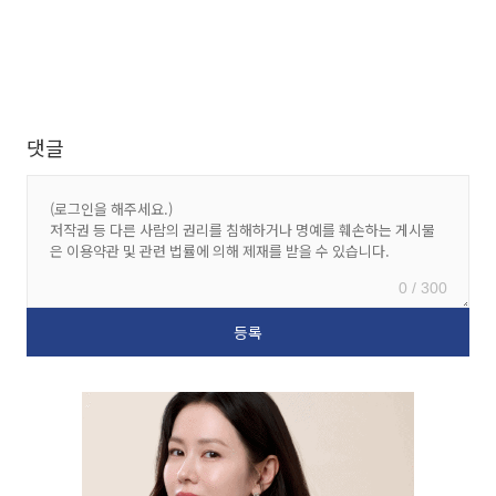
댓글
0 / 300