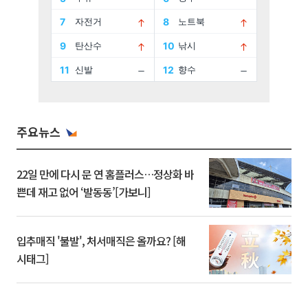
주요뉴스
22일 만에 다시 문 연 홈플러스…정상화 바
쁜데 재고 없어 ‘발동동’[가보니]
입추매직 '불발', 처서매직은 올까요? [해
시태그]