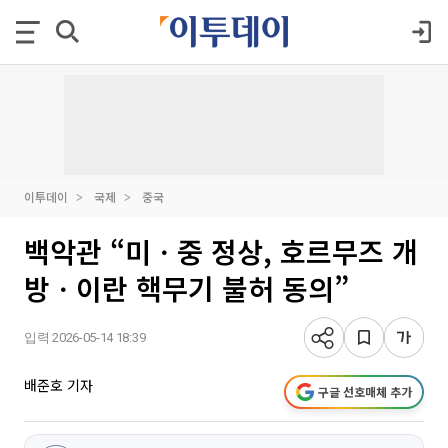
이투데이
국제
중국
백악관 “미ㆍ중 정상, 호르무즈 개
방ㆍ이란 핵무기 불허 동의”
입력 2026-05-14 18:39
배준호 기자
구글 선호매체 추가