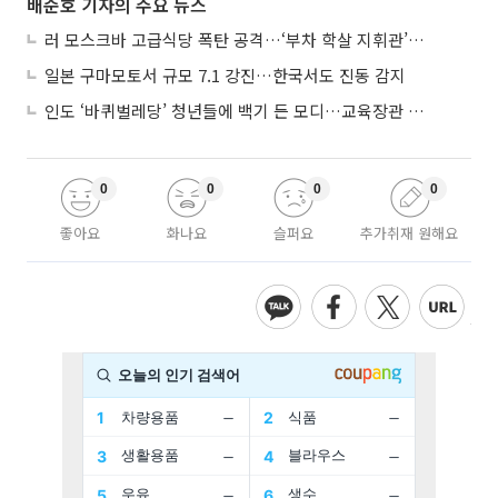
배준호 기자의 주요 뉴스
러 모스크바 고급식당 폭탄 공격…‘부차 학살 지휘관’ 노렸나
일본 구마모토서 규모 7.1 강진…한국서도 진동 감지
인도 ‘바퀴벌레당’ 청년들에 백기 든 모디…교육장관 사퇴
0
0
0
0
좋아요
화나요
슬퍼요
추가취재 원해요