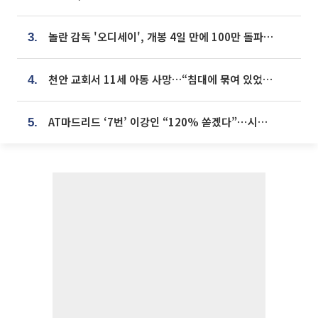
놀란 감독 '오디세이', 개봉 4일 만에 100만 돌파⋯'왕사남' 보다 빠르다
3.
천안 교회서 11세 아동 사망…“침대에 묶여 있었다” 진술 확보
4.
AT마드리드 ‘7번’ 이강인 “120% 쏟겠다”⋯시메오네 감독 “필요한 선수”
5.