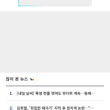
많이 본 뉴스
[내일 날씨] 폭염 한풀 꺾여도 무더위 계속⋯동해안 이틀 연속 비
1.
김희철, '뒤집힌 태극기' 지적 후 정치색 논란…"좌우 떠나 우리나라 국기"
2.