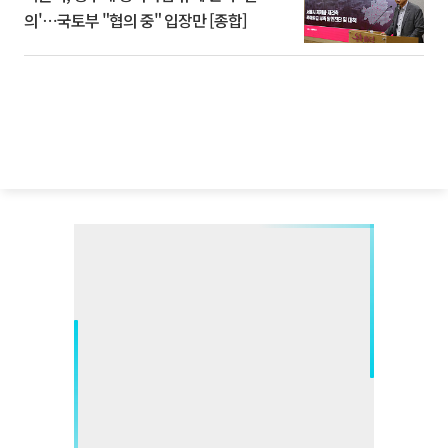
의'⋯국토부 "협의 중" 입장만 [종합]