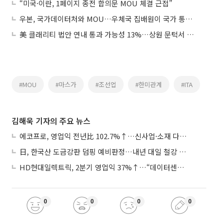
“미국·이란, 1페이지 종전 합의문 MOU 체결 근접”
우본, 국가데이터처와 MOU…우체국 집배원이 국가 통계조사 참여
美 클래리티 법안 연내 통과 가능성 13%…상원 문턱서 제동
#MOU
#마스가
#조선업
#한미관계
#ITA
김해욱 기자의 주요 뉴스
에코프로, 영업익 전년比 102.7%↑…신사업·소재 다각화 박차
日, 한국산 도금강판 덤핑 예비판정…내년 대일 철강 수출 ‘빨간불’
HD현대일렉트릭, 2분기 영업익 37%↑…“데이터센터 사업, 새로운 성장 축”
0
0
0
0