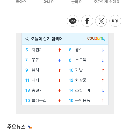
좋아요
화나요
슬퍼요
추가취재 원해요
주요뉴스