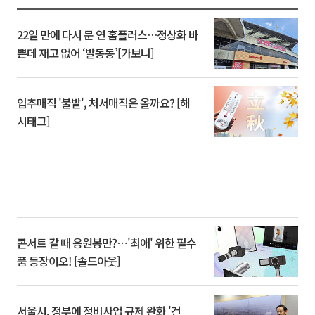
22일 만에 다시 문 연 홈플러스…정상화 바
쁜데 재고 없어 ‘발동동’[가보니]
입추매직 '불발', 처서매직은 올까요? [해
시태그]
콘서트 갈 때 응원봉만?⋯'최애' 위한 필수
품 등장이오! [솔드아웃]
서울시, 정부에 정비사업 규제 완화 '건