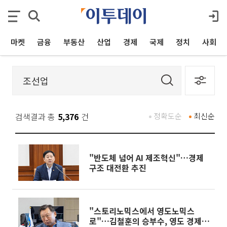
마켓
금융
부동산
산업
경제
국제
정치
사회
검색결과 총
5,376
건
정확도순
최신순
"반도체 넘어 AI 제조혁신"…경제
구조 대전환 추진
"스토리노믹스에서 영도노믹스
로"…김철훈의 승부수, 영도 경제