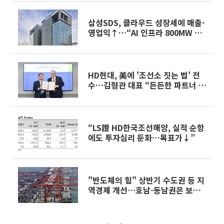
삼성SDS, 클라우드 성장세에 매출·
영업익↑…“AI 인프라 800MW 이
상으로 확장” [종합]
HD현대, 美에 '조선소 짓는 법' 전
수…김형관 대표 “든든한 파트너 될
것”
“LS證 HD한국조선해양, 실적 순항
에도 투자심리 둔화…목표가↓”
"반도체의 힘" 상반기 수도권 등 지
역경제 개선⋯호남-동남권은 보합
[한은 골든북]