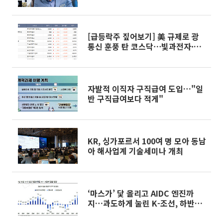
다시 돌린다
[급등락주 짚어보기] 美 규제로 광
통신 훈풍 탄 코스닥⋯빛과전자·오
이솔루션 '상한가'
자발적 이직자 구직급여 도입…"일
반 구직급여보다 적게"
KR, 싱가포르서 100여 명 모아 동남
아 해사업계 기술세미나 개최
‘마스가’ 닻 올리고 AIDC 엔진까
지…과도하게 눌린 K-조선, 하반기
리레이팅 시작되나