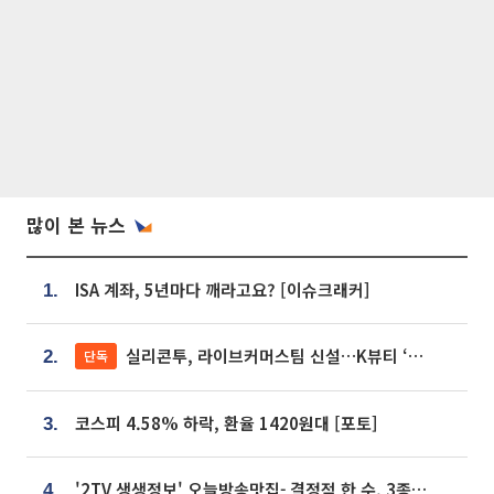
많이 본 뉴스
ISA 계좌, 5년마다 깨라고요? [이슈크래커]
1.
실리콘투, 라이브커머스팀 신설…K뷰티 ‘글로벌 판매망’ 확대[K뷰티 라방戰]
단독
2.
코스피 4.58% 하락, 환율 1420원대 [포토]
3.
'2TV 생생정보' 오늘방송맛집- 결정적 한 수, 3종 메밀면! 메밀 소바 맛집 '의○○○○'
4.