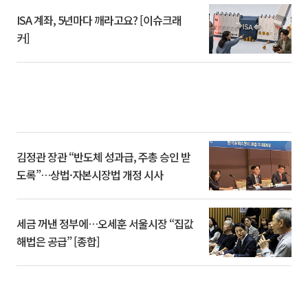
ISA 계좌, 5년마다 깨라고요? [이슈크래
커]
김정관 장관 “반도체 성과급, 주총 승인 받
도록”…상법·자본시장법 개정 시사
세금 꺼낸 정부에…오세훈 서울시장 “집값
해법은 공급” [종합]