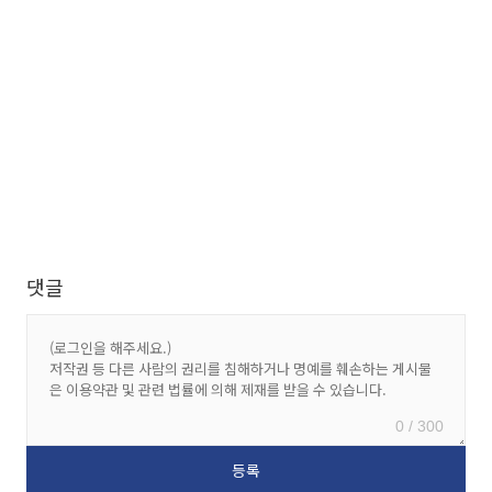
댓글
0 / 300