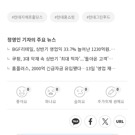
#현대지에프홀딩스
#현대홈쇼핑
#현대그린푸드
정영인 기자의 주요 뉴스
BGF리테일, 상반기 영업익 33.7% 늘어난 1230억원...2분기 영업익 22.3%↑
쿠팡, 3대 악재 속 상반기 ‘최대 적자’...‘돌아온 고객’에 수익성 반등 주목
홈플러스, 2000억 긴급자금 유입됐다…13일 ‘영업 재개’
0
0
0
0
좋아요
화나요
슬퍼요
추가취재 원해요