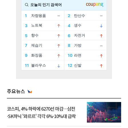
주요뉴스
코스피, 4% 하락에 6270선 마감…삼전
·SK하닉 '와르르' 각각 6%·10%대 급락