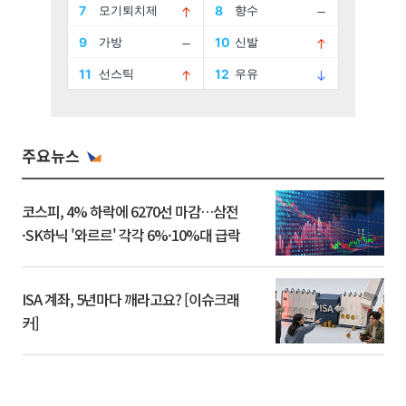
주요뉴스
코스피, 4% 하락에 6270선 마감…삼전
·SK하닉 '와르르' 각각 6%·10%대 급락
ISA 계좌, 5년마다 깨라고요? [이슈크래
커]