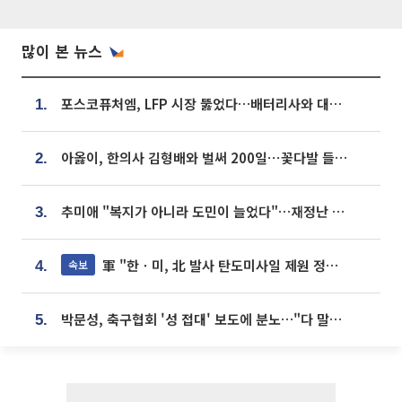
많이 본 뉴스
포스코퓨처엠, LFP 시장 뚫었다…배터리사와 대규모 장기 공급 합의
1.
아옳이, 한의사 김형배와 벌써 200일⋯꽃다발 들고 "프러포즈 아냐"
2.
추미애 "복지가 아니라 도민이 늘었다"…재정난 책임론 정면돌파
3.
軍 "한ㆍ미, 北 발사 탄도미사일 제원 정밀분석 중"
속보
4.
박문성, 축구협회 '성 접대' 보도에 분노…"다 말아먹으려고 작정했나"
5.