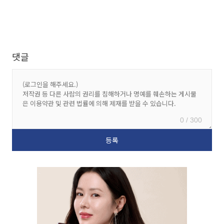
댓글
0 / 300