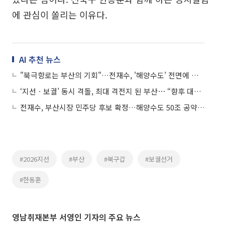
에 관심이 쏠리는 이유다.
AI 추천 뉴스
"북극항로는 부산의 기회"…전재수, '해양수도' 전면에 걸고 정책 승부수
‘지선ㆍ보궐’ 동시 격돌, 최대 격전지 된 부산⋯ “향후 대선 구도 영향”
전재수, 부산시장 민주당 후보 확정…해양수도 50조 공약으로 본선 승부수
#2026지선
#부산
#북구갑
#보궐선거
#한동훈
영남취재본부 서영인 기자의 주요 뉴스