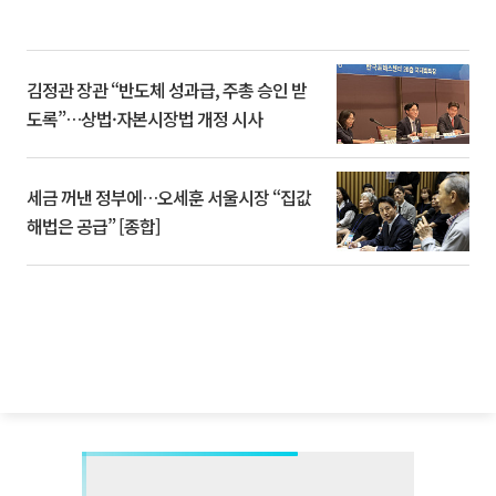
김정관 장관 “반도체 성과급, 주총 승인 받
도록”…상법·자본시장법 개정 시사
세금 꺼낸 정부에…오세훈 서울시장 “집값
해법은 공급” [종합]