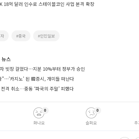
K 18억 달러 인수로 스테이블코인 사업 본격 확장
전자
#중국
#인민일보
 뉴스
투자 빗장 걸었다⋯지분 10%부터 정부가 승인
다"⋯'카지노' 된 韓증시, 개미들 떠난다
 전격 취소…중동 ‘파국의 주말’ 피했다
0
0
화나요
슬퍼요
추