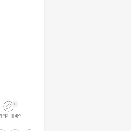
0
가취재 원해요