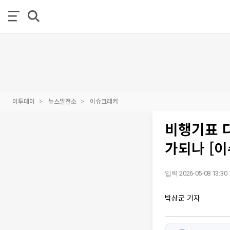
이투데이
뉴스발전소
이슈크래커
비행기표 
가되나 [
입력 2026-05-08 13:30
박상군 기자