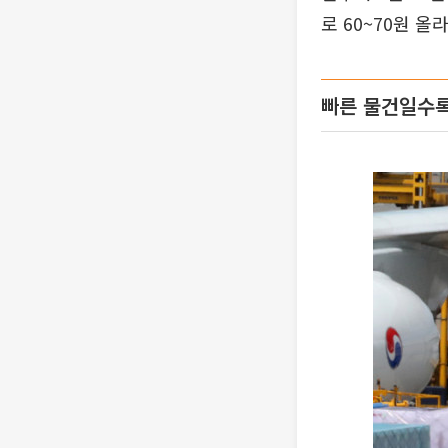
로 60~70원 올
빠른 물건일수