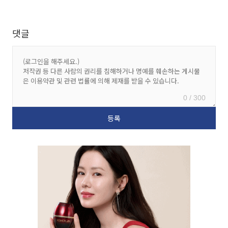
댓글
0 / 300