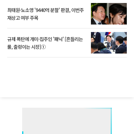
최태원·노소영 '9440억 분할' 판결, 이번주
재상고 여부 주목
규제 폭탄에 개미·집주인 '패닉' [흔들리는
룰, 출렁이는 시장]①