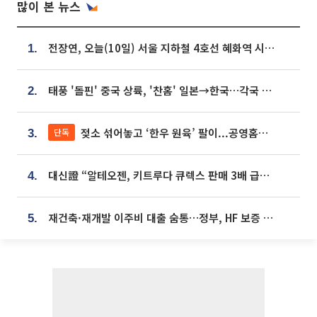
많이 본 뉴스
전장연, 오늘(10일) 서울 지하철 4호선 혜화역 시위…1호선 용산역 무정차
1.
태풍 '돌핀' 중국 상륙, '찬홈' 일본→한국…각국 기상청 예상 경로는?
2.
젖소 섞어놓고 ‘한우 원육’ 팔이...공영홈쇼핑 표기·검증 구멍
단독
3.
대신證 “알테오젠, 키트루다 큐렉스 판매 3배 급증…목표가 41만원 상향”
4.
재건축·재개발 이주비 대출 숨통…정부, HF 보증 신설 추진
5.