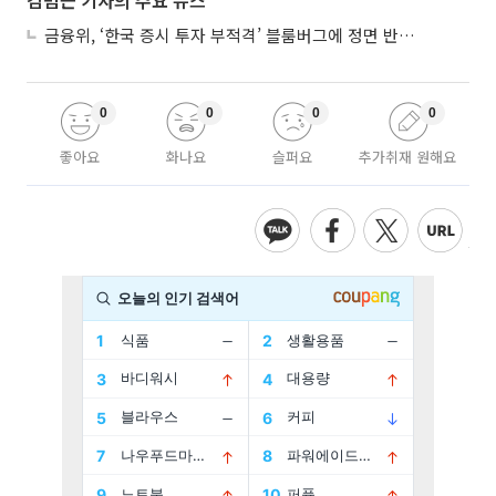
금융위, ‘한국 증시 투자 부적격’ 블룸버그에 정면 반박…“근거 불분명”
0
0
0
0
좋아요
화나요
슬퍼요
추가취재 원해요