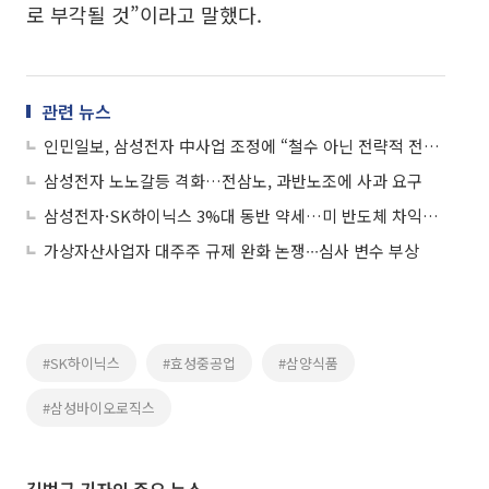
로 부각될 것”이라고 말했다.
관련 뉴스
인민일보, 삼성전자 中사업 조정에 “철수 아닌 전략적 전환”
삼성전자 노노갈등 격화…전삼노, 과반노조에 사과 요구
삼성전자·SK하이닉스 3%대 동반 약세…미 반도체 차익실현·중동 리스크에 '휘청'
가상자산사업자 대주주 규제 완화 논쟁∙∙∙심사 변수 부상
#SK하이닉스
#효성중공업
#삼양식품
#삼성바이오로직스
김범근 기자의 주요 뉴스