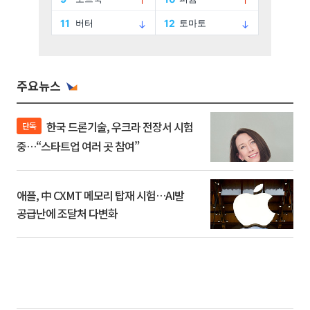
주요뉴스
한국 드론기술, 우크라 전장서 시험
단독
중…“스타트업 여러 곳 참여”
애플, 中 CXMT 메모리 탑재 시험…AI발
공급난에 조달처 다변화