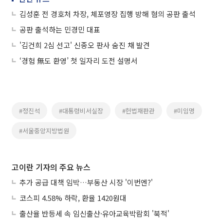
김성훈 전 경호처 차장, 체포영장 집행 방해 혐의 공판 출석
공판 출석하는 민경민 대표
'김건희 2심 선고' 신종오 판사 숨진 채 발견
‘경험 無도 환영’ 첫 일자리 도전 설명서
#정진석
#대통령비서실장
#헌법재판관
#미임명
#서울중앙지방법원
고이란 기자의 주요 뉴스
추가 공급 대책 임박…부동산 시장 '이번엔?'
코스피 4.58% 하락, 환율 1420원대
출산율 반등세 속 임신출산·유아교육박람회 '북적'