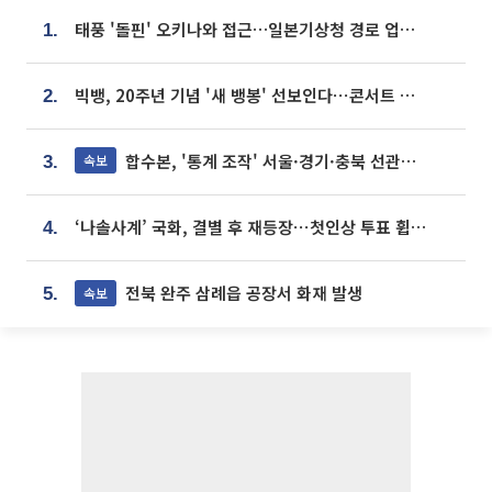
태풍 '돌핀' 오키나와 접근…일본기상청 경로 업데이트
1.
빅뱅, 20주년 기념 '새 뱅봉' 선보인다⋯콘서트 앞두고 팝업 개최
2.
합수본, '통계 조작' 서울·경기·충북 선관위 등 추가 압수수색
속보
3.
‘나솔사계’ 국화, 결별 후 재등장⋯첫인상 투표 휩쓸고 ‘인기녀’ 등극
4.
전북 완주 삼례읍 공장서 화재 발생
속보
5.