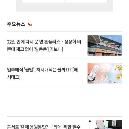
주요뉴스
22일 만에 다시 문 연 홈플러스…정상화 바
쁜데 재고 없어 ‘발동동’[가보니]
입추매직 '불발', 처서매직은 올까요? [해
시태그]
콘서트 갈 때 응원봉만?⋯'최애' 위한 필수