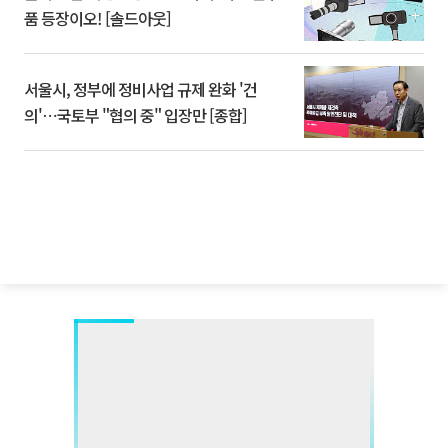
품 등장이오! [솔드아웃]
서울시, 정부에 정비사업 규제 완화 '건
의'⋯국토부 "협의 중" 입장만 [종합]