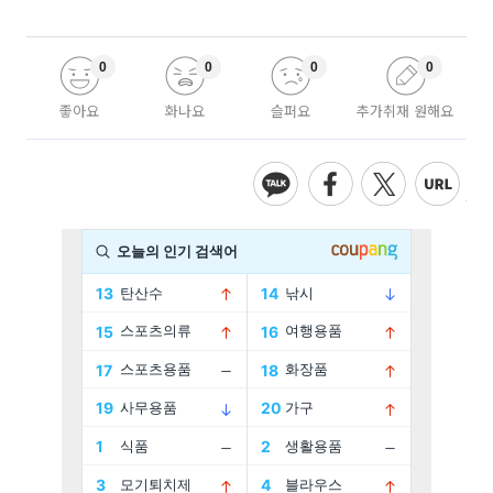
0
0
0
0
좋아요
화나요
슬퍼요
추가취재 원해요