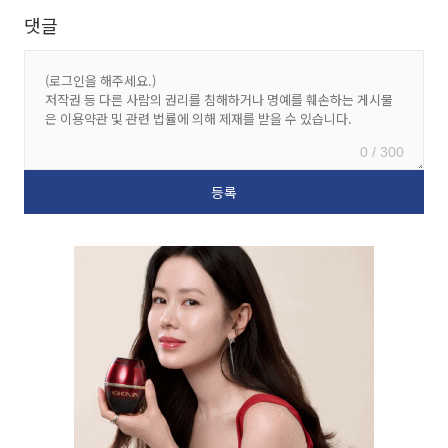
댓글
0 / 300