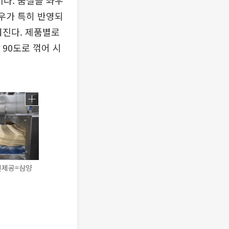
이다. 품질을 좌우
하우가 특히 반영되
뤄진다. 제품별로
90도로 꺾어 시
사진제공=삼양