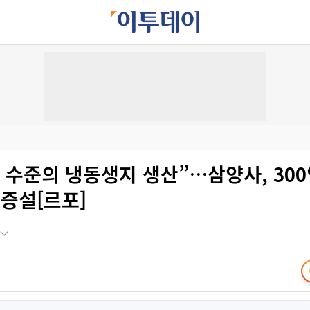
 수준의 냉동생지 생산”…삼양사, 30
증설[르포]