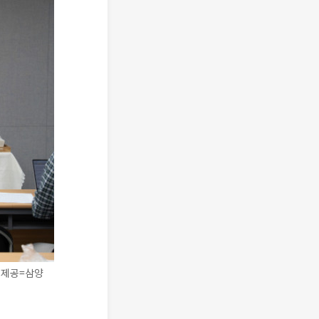
진제공=삼양