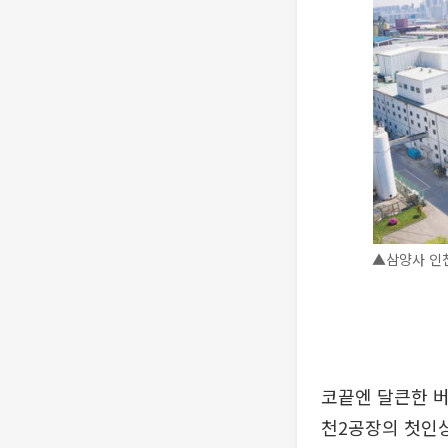
▲삼양사 인천
코끝엔 달큰한 버
천2공장의 첫인상