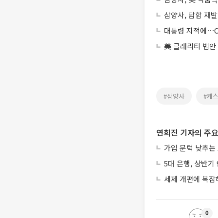
삼양사, 담합 재발
대통령 지적에⋯CJ
美 클래리티 법안
#삼양사
#케
연희진 기자의 주요
가입 문턱 낮추는
5대 은행, 상반기
세제 개편에 복잡
0