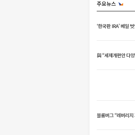
주요뉴스
‘한국판 IRA’ 베
與 “세제개편안 다양
블룸버그 “레버리지 