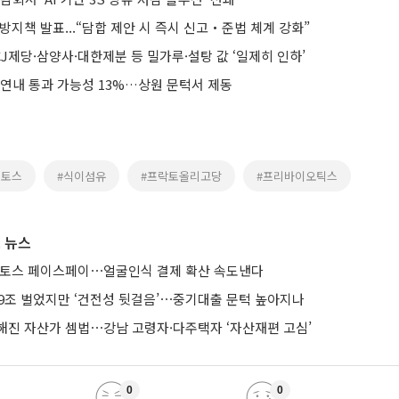
방지책 발표...“담합 제안 시 즉시 신고‧준법 체계 강화”
제당·삼양사·대한제분 등 밀가루·설탕 값 ‘일제히 인하’
 연내 통과 가능성 13%…상원 문턱서 제동
스토스
#식이섬유
#프락토올리고당
#프리바이오틱스
 뉴스
 토스 페이스페이⋯얼굴인식 결제 확산 속도낸다
 9조 벌었지만 ‘건전성 뒷걸음’⋯중기대출 문턱 높아지나
해진 자산가 셈법⋯강남 고령자·다주택자 ‘자산재편 고심’
0
0