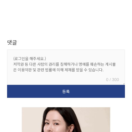
댓글
0 / 300