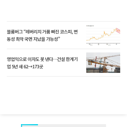
블룸버그 “레버리지 거품 빠진 코스피, 변
동성 최악 국면 지났을 가능성”
영업익으로 이자도 못 낸다…건설 한계기
업 5년 새 62→173곳