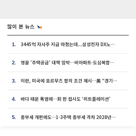
많이 본 뉴스
3445억 자사주 지급 마쳤는데...삼성전자 DX노조, 뒤늦은 '떼쓰기 집회'
1.
영끌 '주택공급' 대책 임박⋯비아파트·도심복합까지 총동원
2.
이란, 미국에 호르무즈 합의 조건 제시…美 “경기 아직 안 끝나” [종합]
3.
바다 태운 폭염에…회 한 접시도 ‘히트플레이션’
4.
종부세 개편에도…1·3주택 종부세 격차 2028년부터 확대
5.