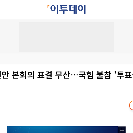
헌안 본회의 표결 무산…국힘 불참 '투