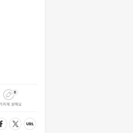
0
가취재 원해요