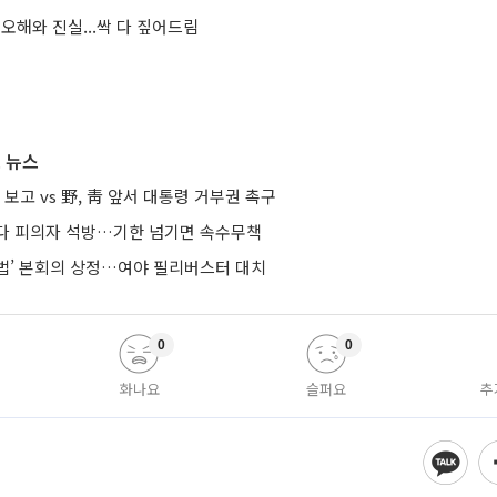
 오해와 진실...싹 다 짚어드림
 뉴스
 보고 vs 野, 靑 앞서 대통령 거부권 촉구
다 피의자 석방…기한 넘기면 속수무책
법’ 본회의 상정…여야 필리버스터 대치
0
0
화나요
슬퍼요
추