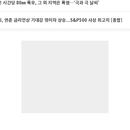
 시간당 80㎜ 폭우, 그 외 지역은 폭염…‘극과 극 날씨’
, 연준 금리인상 기대감 꺾이자 상승...S&P500 사상 최고치 [종합]