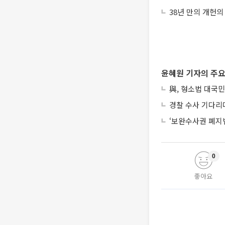
38년 만의 개헌의
윤혜원 기자의 주요
與, 형소법 대국민
경찰 수사 기다리
‘보완수사권 폐지
0
좋아요