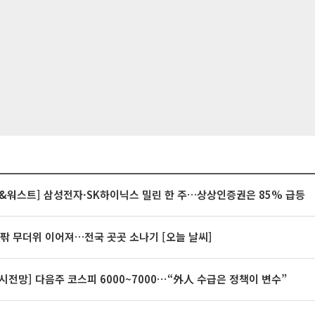
&워스트] 삼성전자·SK하이닉스 밀린 한 주…상상인증권은 85% 급등
안팎 무더위 이어져…전국 곳곳 소나기 [오늘 날씨]
시전망] 다음주 코스피 6000~7000⋯“外人 수급은 정책이 변수”