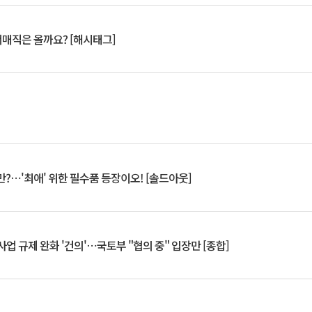
서매직은 올까요? [해시태그]
?⋯'최애' 위한 필수품 등장이오! [솔드아웃]
업 규제 완화 '건의'⋯국토부 "협의 중" 입장만 [종합]