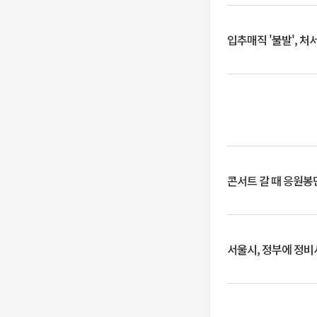
입추매직 '불발', 처
콘서트 갈 때 응원봉만
서울시, 정부에 정비사