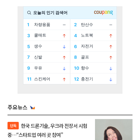
주요뉴스
한국 드론기술, 우크라 전장서 시험
단독
중…“스타트업 여러 곳 참여”