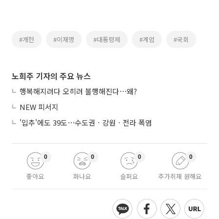
#개헌
#이재명
#대통령제
#계엄
#국회
노희주 기자의 주요 뉴스
행복해지려다 오히려 불행해진다⋯왜?
NEW 피서지
'입추'에도 39도⋯수도권ㆍ강원ㆍ전라 폭염
0
0
0
0
좋아요
화나요
슬퍼요
추가취재 원해요