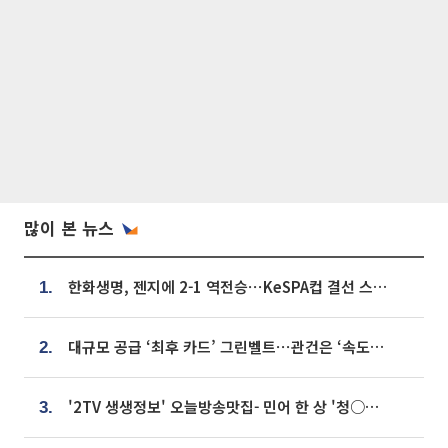
많이 본 뉴스
한화생명, 젠지에 2-1 역전승⋯KeSPA컵 결선 스테이지 2 직행
1.
대규모 공급 ‘최후 카드’ 그린벨트⋯관건은 ‘속도’ [주택공급 승부수의 조건]
2.
'2TV 생생정보' 오늘방송맛집- 민어 한 상 '청○○○' vs 전복 한 상 '명○'
3.