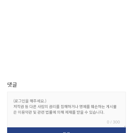
댓글
0 / 300