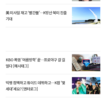
美 미사일 재고 ‘빨간불’…K방산 북미 진출
기대
KBO 폭염 '여름방학' 끝…프로야구 갈 길
멀다 [해시태그]
빅뱅 컴백하고 튜이드 데뷔하고⋯K팝 '몇
세대'세요? [엔터로그]