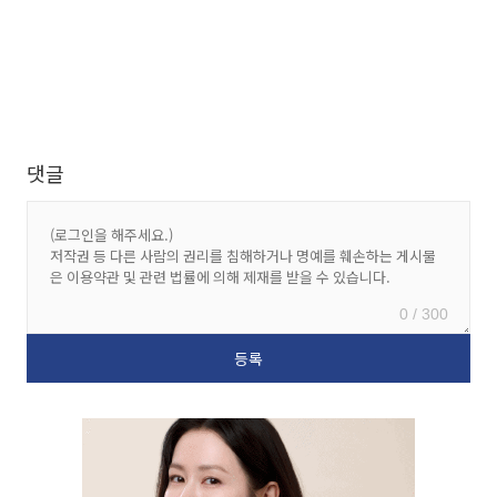
댓글
0 / 300