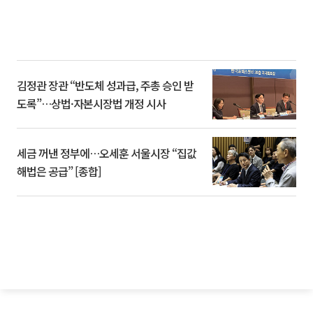
김정관 장관 “반도체 성과급, 주총 승인 받
도록”…상법·자본시장법 개정 시사
세금 꺼낸 정부에…오세훈 서울시장 “집값
해법은 공급” [종합]