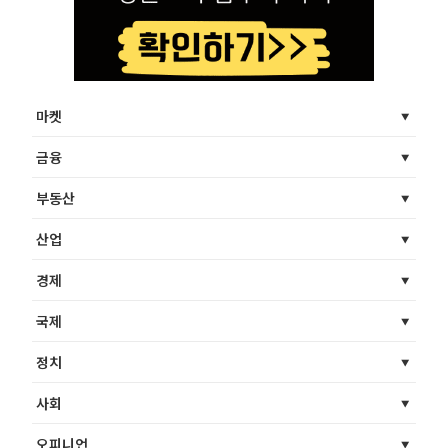
마켓
금융
부동산
산업
경제
국제
정치
사회
오피니언