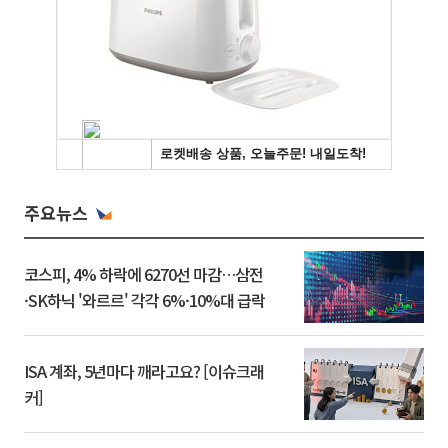
주요뉴스
코스피, 4% 하락에 6270선 마감…삼전
·SK하닉 '와르르' 각각 6%·10%대 급락
ISA 계좌, 5년마다 깨라고요? [이슈크래
커]