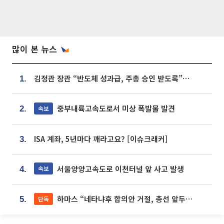
많이 본 뉴스
김정관 장관 “반도체 성과급, 주총 승인 받도록”…상법·자본시장법 개정 시사
1.
중부내륙고속도로서 미상 폭발물 발견
속보
2.
ISA 계좌, 5년마다 깨라고요? [이슈크래커]
3.
서울양양고속도로 이천터널 앞 사고 발생
속보
4.
하마스 “네타냐후 합의안 거절, 총선 앞두고 시간 끌기”
단독
5.