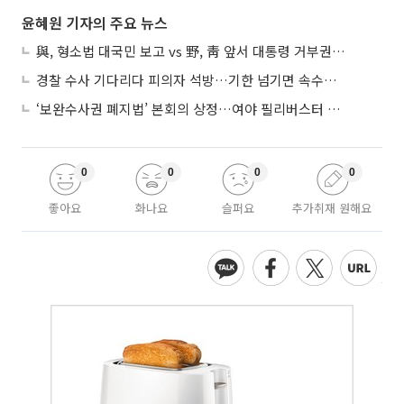
윤혜원 기자의 주요 뉴스
與, 형소법 대국민 보고 vs 野, 靑 앞서 대통령 거부권 촉구
경찰 수사 기다리다 피의자 석방…기한 넘기면 속수무책
‘보완수사권 폐지법’ 본회의 상정…여야 필리버스터 대치
0
0
0
0
좋아요
화나요
슬퍼요
추가취재 원해요