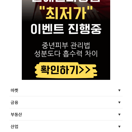
마켓
금융
부동산
산업