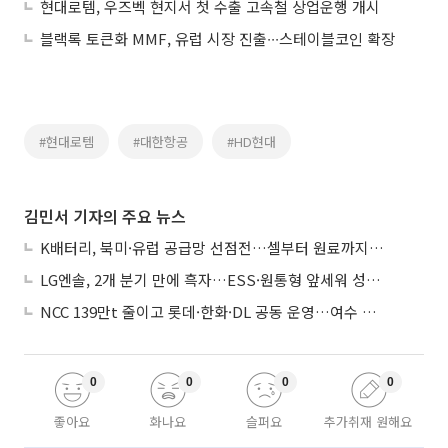
현대로템, 우즈벡 현지서 첫 수출 고속철 상업운행 개시
블랙록 토큰화 MMF, 유럽 시장 진출∙∙∙스테이블코인 확장
#현대로템
#대한항공
#HD현대
김민서 기자의 주요 뉴스
K배터리, 북미·유럽 공급망 선점전…셀부터 원료까지 현지화
LG엔솔, 2개 분기 만에 흑자…ESS·원통형 앞세워 성장 가속
NCC 139만t 줄이고 롯데·한화·DL 공동 운영…여수 1호 본궤도
0
0
0
0
좋아요
화나요
슬퍼요
추가취재 원해요