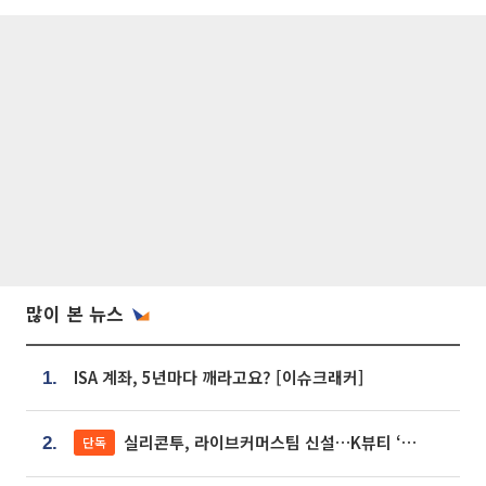
많이 본 뉴스
ISA 계좌, 5년마다 깨라고요? [이슈크래커]
1.
실리콘투, 라이브커머스팀 신설…K뷰티 ‘글로벌 판매망’ 확대[K뷰티 라방戰]
단독
2.