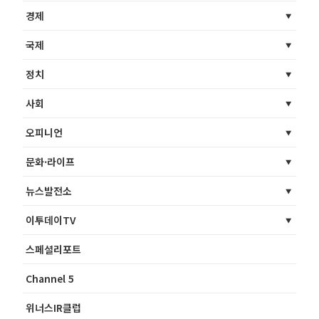
경제
국제
정치
사회
오피니언
문화·라이프
뉴스발전소
이투데이TV
스페셜리포트
Channel 5
위너스IR클럽