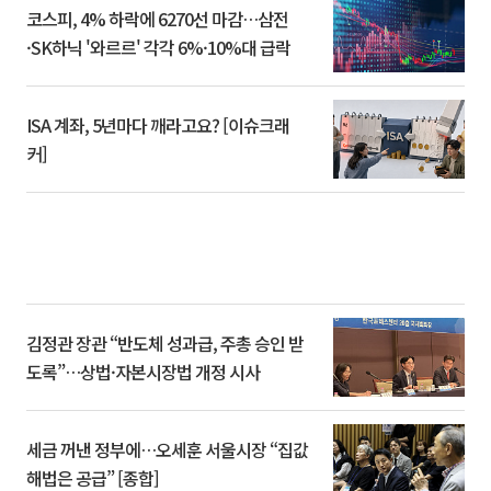
코스피, 4% 하락에 6270선 마감…삼전
·SK하닉 '와르르' 각각 6%·10%대 급락
ISA 계좌, 5년마다 깨라고요? [이슈크래
커]
김정관 장관 “반도체 성과급, 주총 승인 받
도록”…상법·자본시장법 개정 시사
세금 꺼낸 정부에…오세훈 서울시장 “집값
해법은 공급” [종합]