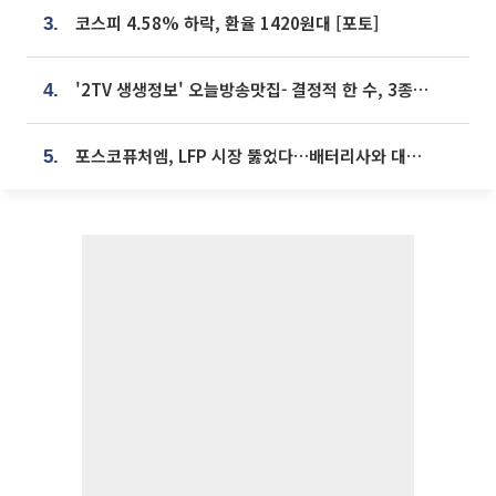
코스피 4.58% 하락, 환율 1420원대 [포토]
3.
'2TV 생생정보' 오늘방송맛집- 결정적 한 수, 3종 메밀면! 메밀 소바 맛집 '의○○○○'
4.
포스코퓨처엠, LFP 시장 뚫었다…배터리사와 대규모 장기 공급 합의
5.