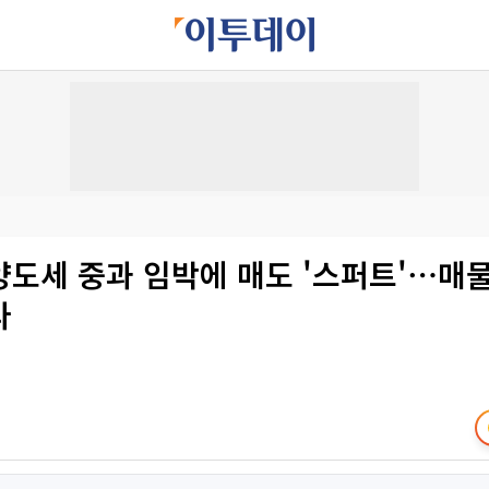
양도세 중과 임박에 매도 '스퍼트'⋯매물
다