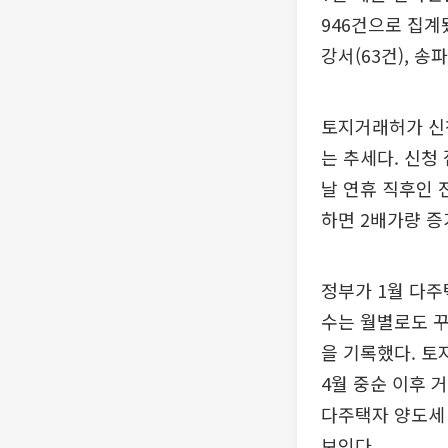
946건으로 집계됐
강서(63건), 송파
토지거래허가 신
는 추세다. 신청
날 연휴 직후인 전
하면 2배가량 증
정부가 1월 다주
수는 월별로도 꾸준
을 기록했다. 토
4월 중순 이후 
다주택자 양도세
보인다.