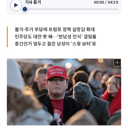
기사 듣기
00:00 / 04:39
물가·주거 부담에 트럼프 정책 실망감 확대
민주당도 대안 못 돼…‘반남성 인식’ 걸림돌
중간선거 앞두고 젊은 남성이 ‘스윙 보터’로