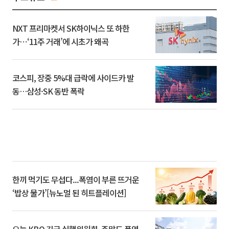
NXT 프리마켓서 SK하이닉스 또 하한
가⋯‘11주 거래’에 시초가 왜곡
코스피, 장중 5%대 급락에 사이드카 발
동…삼성·SK 동반 폭락
한끼 먹기도 무섭다...폭염이 부른 뜨거운
‘밥상 물가’[뉴노멀 된 히트플레이션]