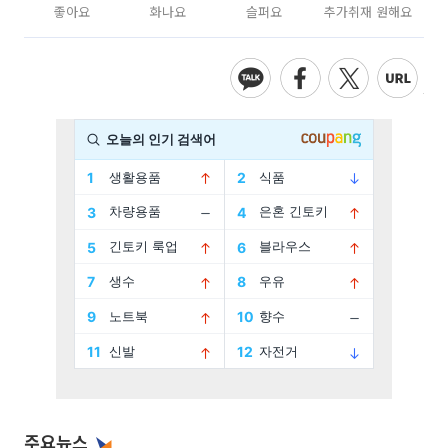
좋아요
화나요
슬퍼요
추가취재 원해요
주요뉴스