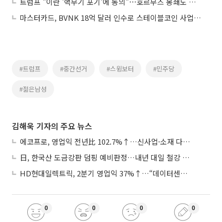
트럼프 "이란 '핵무기 포기'에 동의"⋯호르무즈 봉쇄도 점진적 해제
마스터카드, BVNK 18억 달러 인수로 스테이블코인 사업 본격 확장
#트럼프
#중간선거
#스윙보터
#민주당
#젊은남성
김해욱 기자의 주요 뉴스
에코프로, 영업익 전년比 102.7%↑…신사업·소재 다각화 박차
日, 한국산 도금강판 덤핑 예비판정…내년 대일 철강 수출 ‘빨간불’
HD현대일렉트릭, 2분기 영업익 37%↑…“데이터센터 사업, 새로운 성장 축”
0
0
0
0