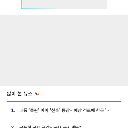
많이 본 뉴스
태풍 '돌핀' 이어 '찬홈' 등장…예상 경로에 한국 '한숨'
1.
급등한 국제 금값…국내 금시세는?
2.