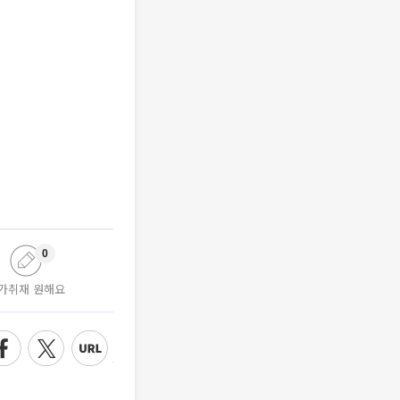
0
가취재 원해요