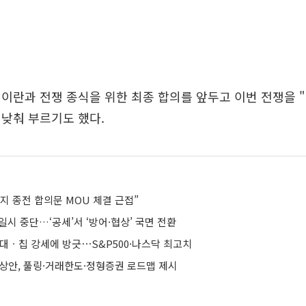
이란과 전쟁 종식을 위한 최종 합의를 앞두고 이번 전쟁을 
"로 낮춰 부르기도 했다.
이지 종전 합의문 MOU 체결 근접”
 일시 중단…‘공세’서 ‘방어·협상’ 국면 전환
기대ㆍ칩 강세에 방긋⋯S&P500·나스닥 최고치
예상안, 풀링·거래한도·정형증권 로드맵 제시