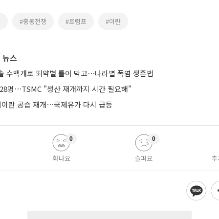
령
#중동전쟁
#트럼프
#이란
 뉴스
솔 수백개로 뙤약볕 틀어 막고⋯나라별 폭염 생존법
28명⋯TSMC "생산 재개까지 시간 필요해"
 대이란 공습 재개⋯국제유가 다시 급등
0
0
화나요
슬퍼요
추