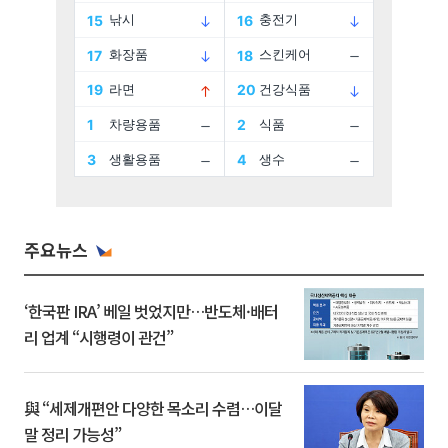
주요뉴스
‘한국판 IRA’ 베일 벗었지만…반도체·배터
리 업계 “시행령이 관건”
與 “세제개편안 다양한 목소리 수렴…이달
말 정리 가능성”