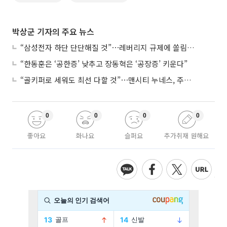
박상군 기자의 주요 뉴스
“삼성전자 하단 단단해질 것”⋯레버리지 규제에 쏠림 완화
“한동훈은 ‘공한증’ 낮추고 장동혁은 ‘공장증’ 키운다”
“골키퍼로 세워도 최선 다할 것”⋯맨시티 누네스, 주전 경쟁 각오
0
0
0
0
좋아요
화나요
슬퍼요
추가취재 원해요