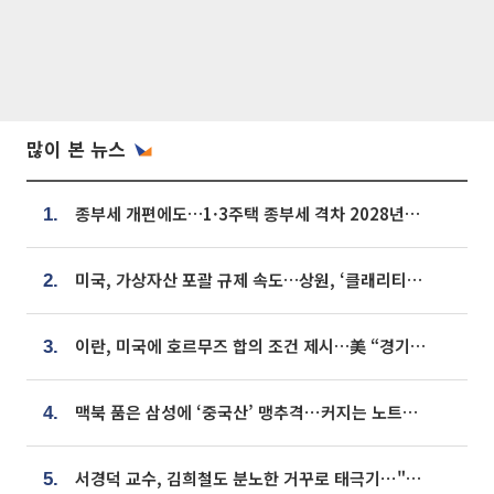
많이 본 뉴스
종부세 개편에도…1·3주택 종부세 격차 2028년부터 확대
1.
미국, 가상자산 포괄 규제 속도…상원, ‘클래리티법’ 9월 절차투표 추진
2.
이란, 미국에 호르무즈 합의 조건 제시…美 “경기 아직 안 끝나” [종합]
3.
맥북 품은 삼성에 ‘중국산’ 맹추격⋯커지는 노트북 OLED 시장
4.
서경덕 교수, 김희철도 분노한 거꾸로 태극기⋯"엉터리는 아냐, 아쉬울 뿐"
5.