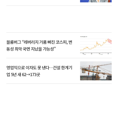
블룸버그 “레버리지 거품 빠진 코스피, 변
동성 최악 국면 지났을 가능성”
영업익으로 이자도 못 낸다…건설 한계기
업 5년 새 62→173곳