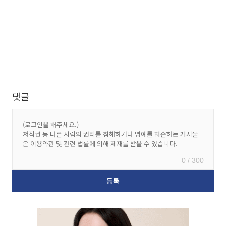
댓글
0 / 300