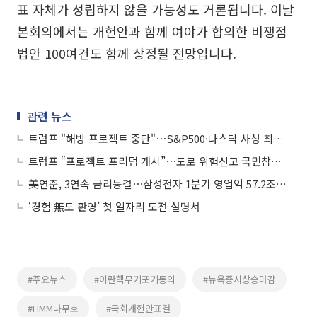
표 자체가 성립하지 않을 가능성도 거론됩니다. 이날
본회의에서는 개헌안과 함께 여야가 합의한 비쟁점
법안 100여건도 함께 상정될 전망입니다.
관련 뉴스
트럼프 "해방 프로젝트 중단"⋯S&P500·나스닥 사상 최고치 外
트럼프 “프로젝트 프리덤 개시”⋯도로 위험신고 국민참여단 모집 外
美연준, 3연속 금리동결⋯삼성전자 1분기 영업익 57.2조 外
‘경험 無도 환영’ 첫 일자리 도전 설명서
#주요뉴스
#이란핵무기포기동의
#뉴욕증시상승마감
#HMM나무호
#국회개헌안표결