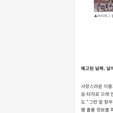
▲러브버그 출
예고된 날짜. 날
사랑스러운 이름과
음 타자로 으레 
도 “그런 말 함
별 출몰 정보를