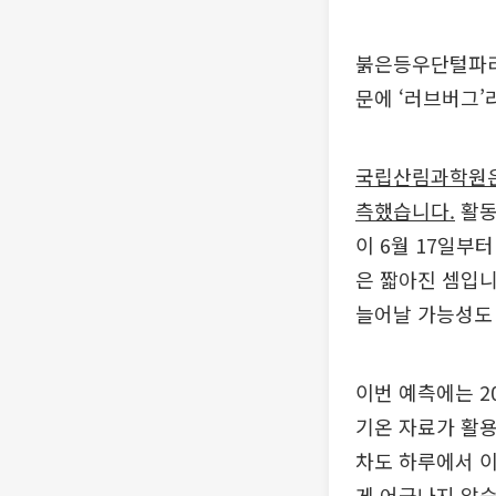
붉은등우단털파리,
문에 ‘러브버그’
국립산림과학원은 
측했습니다.
활동
이 6월 17일부
은 짧아진 셈입니
늘어날 가능성도 
이번 예측에는 2
기온 자료가 활용
차도 하루에서 이
게 어긋나지 않습