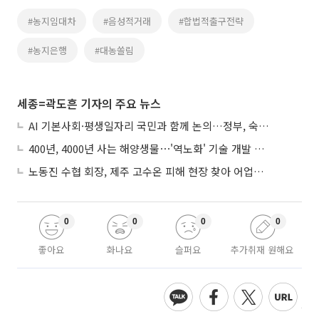
#농지임대차
#음성적거래
#합법적출구전략
#농지은행
#대농쏠림
세종=곽도흔 기자의 주요 뉴스
AI 기본사회·평생일자리 국민과 함께 논의…정부, 숙의공론화 착수
400년, 4000년 사는 해양생물⋯'역노화' 기술 개발 추진
노동진 수협 회장, 제주 고수온 피해 현장 찾아 어업인 지원 점검
0
0
0
0
좋아요
화나요
슬퍼요
추가취재 원해요