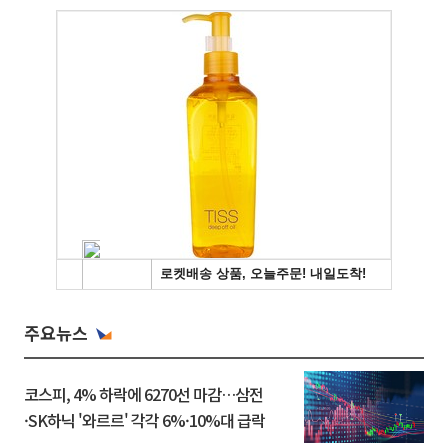
주요뉴스
코스피, 4% 하락에 6270선 마감…삼전
·SK하닉 '와르르' 각각 6%·10%대 급락