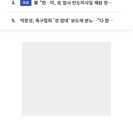
軍 "한ㆍ미, 北 발사 탄도미사일 제원 정밀분석 중"
속보
4.
박문성, 축구협회 '성 접대' 보도에 분노…"다 말아먹으려고 작정했나"
5.