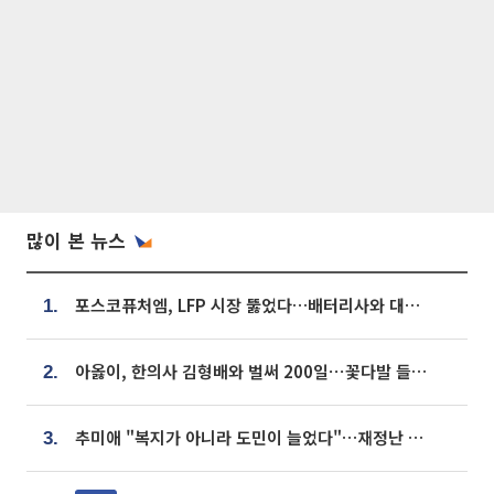
많이 본 뉴스
포스코퓨처엠, LFP 시장 뚫었다…배터리사와 대규모 장기 공급 합의
1.
아옳이, 한의사 김형배와 벌써 200일⋯꽃다발 들고 "프러포즈 아냐"
2.
추미애 "복지가 아니라 도민이 늘었다"…재정난 책임론 정면돌파
3.