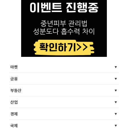
마켓
금융
부동산
산업
경제
국제