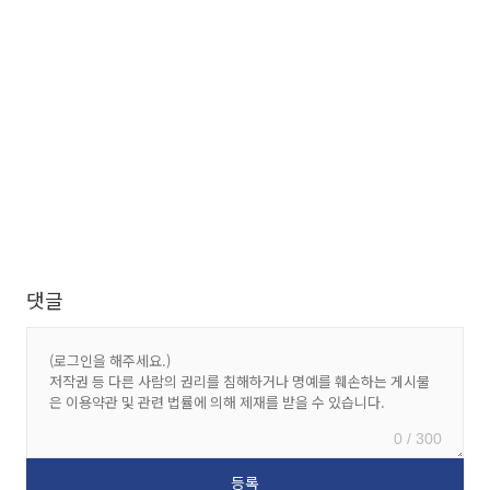
댓글
0 / 300