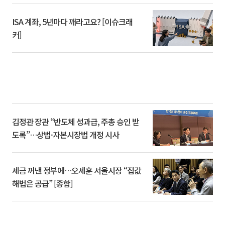
ISA 계좌, 5년마다 깨라고요? [이슈크래
커]
김정관 장관 “반도체 성과급, 주총 승인 받
도록”…상법·자본시장법 개정 시사
세금 꺼낸 정부에…오세훈 서울시장 “집값
해법은 공급” [종합]