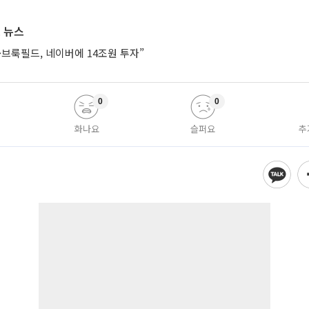
 뉴스
브룩필드, 네이버에 14조원 투자”
0
0
화나요
슬퍼요
추