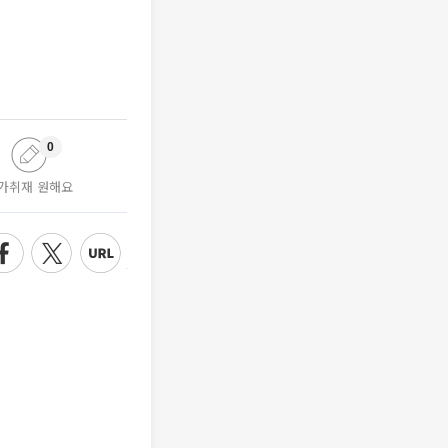
0
가취재 원해요