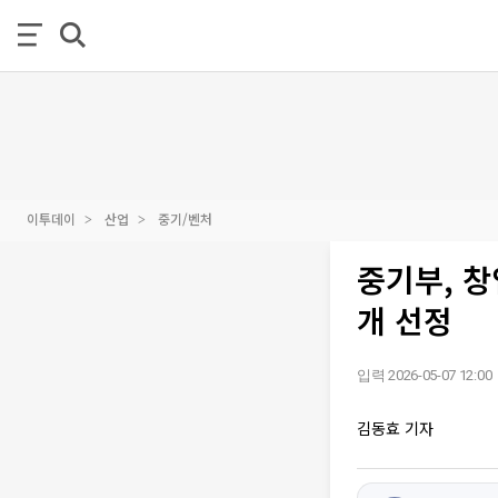
이투데이
산업
중기/벤처
중기부, 창
개 선정
입력 2026-05-07 12:00
김동효 기자