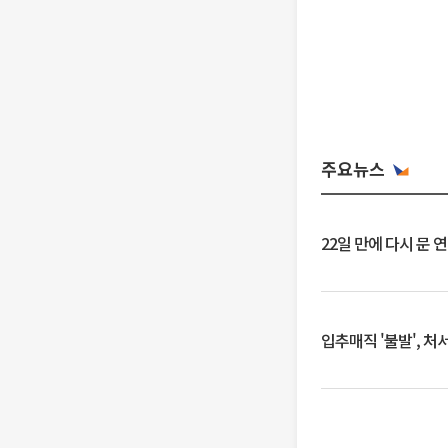
주요뉴스
22일 만에 다시 문 
입추매직 '불발', 처