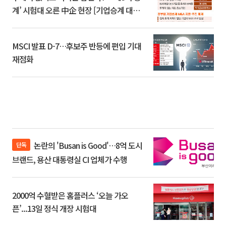
계’ 시험대 오른 中企 현장 [기업승계 대전
환]
MSCI 발표 D-7…후보주 반등에 편입 기대
재점화
논란의 'Busan is Good'…8억 도시
단독
브랜드, 용산 대통령실 CI 업체가 수행
2000억 수혈받은 홈플러스 ‘오늘 가오
픈’...13일 정식 개장 시험대