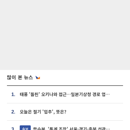
많이 본 뉴스
태풍 '돌핀' 오키나와 접근…일본기상청 경로 업데이트
1.
오늘은 절기 '입추', 뜻은?
2.
합수본, '통계 조작' 서울·경기·충북 선관위 등 추가 압수수색
속보
3.