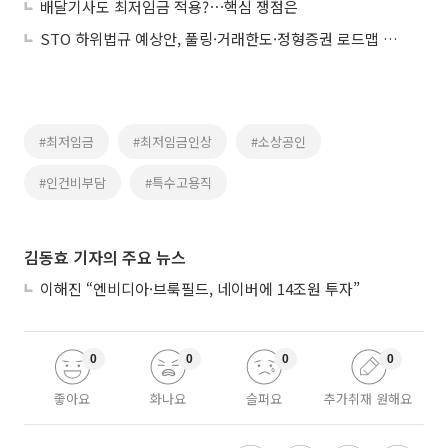
배달기사도 최저임금 적용?⋯핵심 쟁점은
STO 하위법규 예상안, 풀링·거래한도·정형증권 로드맵 제시
#최저임금
#최저임금인상
#소상공인
#인건비부담
#특수고용직
김동효 기자의 주요 뉴스
이해진 “엔비디아·브룩필드, 네이버에 14조원 투자”
0
0
0
0
좋아요
화나요
슬퍼요
추가취재 원해요