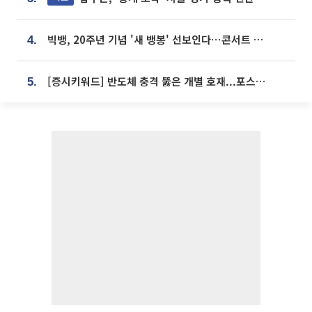
빅뱅, 20주년 기념 '새 뱅봉' 선보인다⋯콘서트 앞두고 팝업 개최
4.
[증시키워드] 반도체 충격 뚫은 개별 호재...포스코퓨처엠·에코프로·한화솔루션 '눈길'
5.