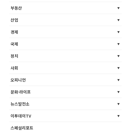
부동산
산업
경제
국제
정치
사회
오피니언
문화·라이프
뉴스발전소
이투데이TV
스페셜리포트