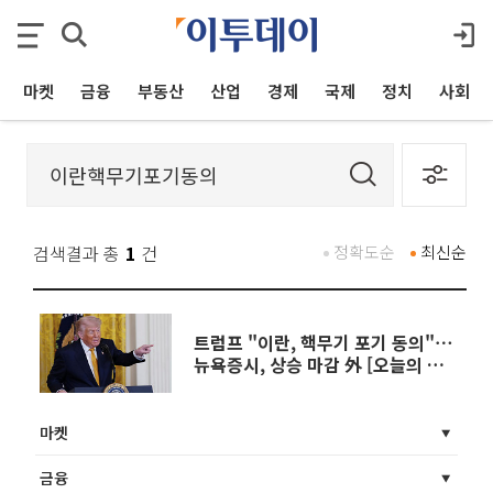
마켓
금융
부동산
산업
경제
국제
정치
사회
검색결과 총
1
건
정확도순
최신순
트럼프 "이란, 핵무기 포기 동의"⋯
뉴욕증시, 상승 마감 外 [오늘의 주
요뉴스]
마켓
금융